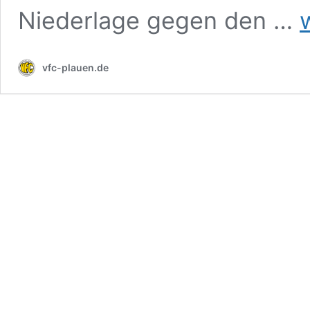
V
Niederlage gegen den …
Pl
–
F
vfc-plauen.de
Ei
Ru
1:
(0