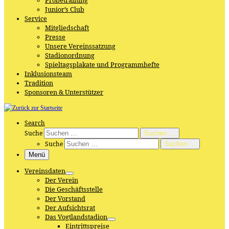
Probetraining
Junior’s Club
Service
Mitgliedschaft
Presse
Unsere Vereinssatzung
Stadionordnung
Spieltagsplakate und Programmhefte
Inklusionsteam
Tradition
Sponsoren & Unterstützer
Search
Suche
Suchen …
Suche
Suchen …
Menü
Vereinsdaten
Der Verein
Die Geschäftsstelle
Der Vorstand
Der Aufsichtsrat
Das Vogtlandstadion
Eintrittspreise