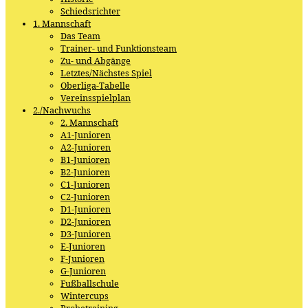
Schiedsrichter
1. Mannschaft
Das Team
Trainer- und Funktionsteam
Zu- und Abgänge
Letztes/Nächstes Spiel
Oberliga-Tabelle
Vereinsspielplan
2./Nachwuchs
2. Mannschaft
A1-Junioren
A2-Junioren
B1-Junioren
B2-Junioren
C1-Junioren
C2-Junioren
D1-Junioren
D2-Junioren
D3-Junioren
E-Junioren
F-Junioren
G-Junioren
Fußballschule
Wintercups