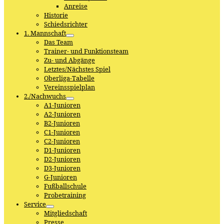
Anreise
Historie
Schiedsrichter
1. Mannschaft
Das Team
Trainer- und Funktionsteam
Zu- und Abgänge
Letztes/Nächstes Spiel
Oberliga-Tabelle
Vereinsspielplan
2./Nachwuchs
A1-Junioren
A2-Junioren
B2-Junioren
C1-Junioren
C2-Junioren
D1-Junioren
D2-Junioren
D3-Junioren
G-Junioren
Fußballschule
Probetraining
Service
Mitgliedschaft
Presse