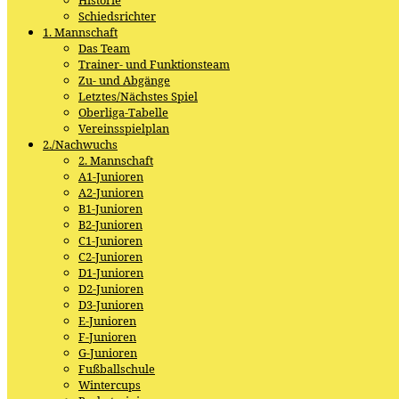
Schiedsrichter
1. Mannschaft
Das Team
Trainer- und Funktionsteam
Zu- und Abgänge
Letztes/Nächstes Spiel
Oberliga-Tabelle
Vereinsspielplan
2./Nachwuchs
2. Mannschaft
A1-Junioren
A2-Junioren
B1-Junioren
B2-Junioren
C1-Junioren
C2-Junioren
D1-Junioren
D2-Junioren
D3-Junioren
E-Junioren
F-Junioren
G-Junioren
Fußballschule
Wintercups