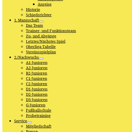
Anreise
Historie
Schiedsrichter
1. Mannschaft
Das Team
Trainer- und Funktionsteam
Zu- und Abgänge
Letztes/Nächstes Spiel
Oberliga-Tabelle
Vereinsspielplan
2./Nachwuchs
A1-Junioren
A2-Junioren
B2-Junioren
C1-Junioren
C2-Junioren
D1-Junioren
D2-Junioren
D3-Junioren
G-Junioren
Fußballschule
Probetraining
Service
Mitgliedschaft
Presse