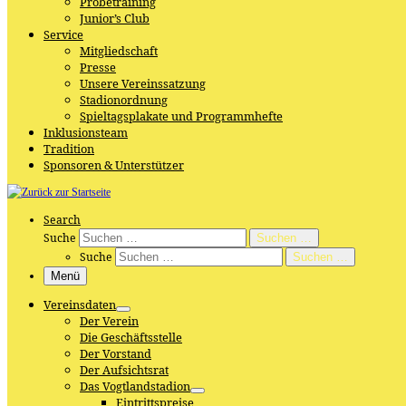
Probetraining
Junior’s Club
Service
Mitgliedschaft
Presse
Unsere Vereinssatzung
Stadionordnung
Spieltagsplakate und Programmhefte
Inklusionsteam
Tradition
Sponsoren & Unterstützer
Search
Suche
Suchen …
Suche
Suchen …
Menü
Vereinsdaten
Der Verein
Die Geschäftsstelle
Der Vorstand
Der Aufsichtsrat
Das Vogtlandstadion
Eintrittspreise