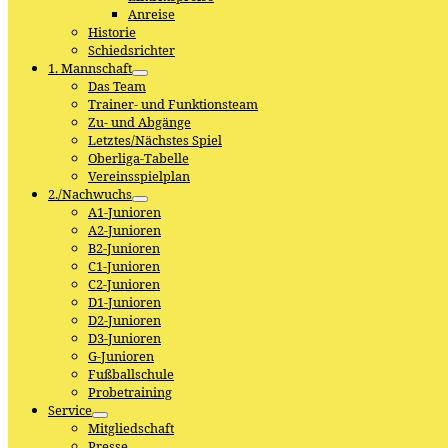
Anreise
Historie
Schiedsrichter
1. Mannschaft
Das Team
Trainer- und Funktionsteam
Zu- und Abgänge
Letztes/Nächstes Spiel
Oberliga-Tabelle
Vereinsspielplan
2./Nachwuchs
A1-Junioren
A2-Junioren
B2-Junioren
C1-Junioren
C2-Junioren
D1-Junioren
D2-Junioren
D3-Junioren
G-Junioren
Fußballschule
Probetraining
Service
Mitgliedschaft
Presse