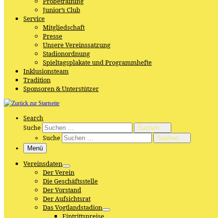
Probetraining
Junior’s Club
Service
Mitgliedschaft
Presse
Unsere Vereinssatzung
Stadionordnung
Spieltagsplakate und Programmhefte
Inklusionsteam
Tradition
Sponsoren & Unterstützer
Search
Suche
Suchen …
Suche
Suchen …
Menü
Vereinsdaten
Der Verein
Die Geschäftsstelle
Der Vorstand
Der Aufsichtsrat
Das Vogtlandstadion
Eintrittspreise