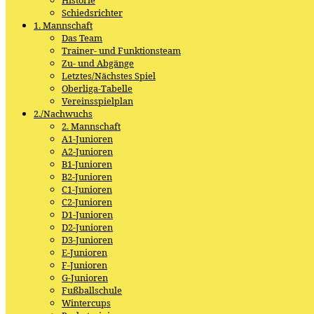
Schiedsrichter
1. Mannschaft
Das Team
Trainer- und Funktionsteam
Zu- und Abgänge
Letztes/Nächstes Spiel
Oberliga-Tabelle
Vereinsspielplan
2./Nachwuchs
2. Mannschaft
A1-Junioren
A2-Junioren
B1-Junioren
B2-Junioren
C1-Junioren
C2-Junioren
D1-Junioren
D2-Junioren
D3-Junioren
E-Junioren
F-Junioren
G-Junioren
Fußballschule
Wintercups