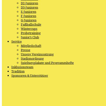
D2-Junioren
D3-Junioren
E-Junioren
F-Junioren
G-Junioren
Fußballschule
Wintercups
Probetraining
Junior’s Club
Service
Mitgliedschaft
Presse
Unsere Vereinssatzung
Stadionordnung
Spieltagsplakate und Programmhefte
Inklusionsteam
Tradition
Sponsoren & Unterstützer