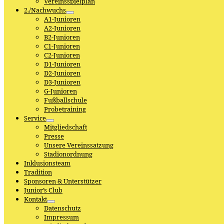
Vereinsspielplan
2./Nachwuchs
A1-Junioren
A2-Junioren
B2-Junioren
C1-Junioren
C2-Junioren
D1-Junioren
D2-Junioren
D3-Junioren
G-Junioren
Fußballschule
Probetraining
Service
Mitgliedschaft
Presse
Unsere Vereinssatzung
Stadionordnung
Inklusionsteam
Tradition
Sponsoren & Unterstützer
Junior’s Club
Kontakt
Datenschutz
Impressum