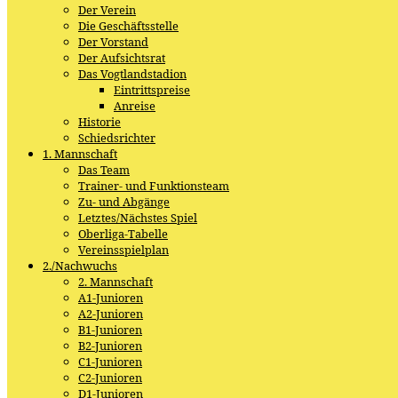
Der Verein
Die Geschäftsstelle
Der Vorstand
Der Aufsichtsrat
Das Vogtlandstadion
Eintrittspreise
Anreise
Historie
Schiedsrichter
1. Mannschaft
Das Team
Trainer- und Funktionsteam
Zu- und Abgänge
Letztes/Nächstes Spiel
Oberliga-Tabelle
Vereinsspielplan
2./Nachwuchs
2. Mannschaft
A1-Junioren
A2-Junioren
B1-Junioren
B2-Junioren
C1-Junioren
C2-Junioren
D1-Junioren