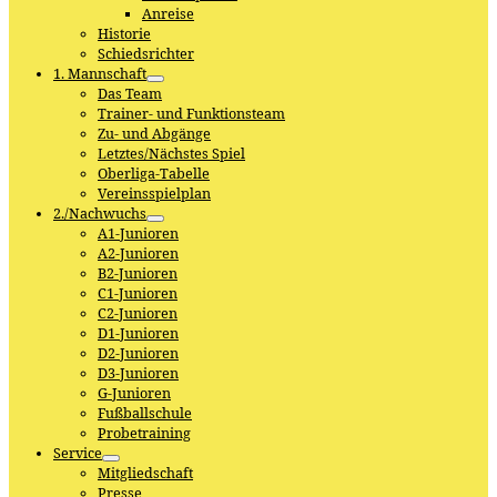
Anreise
Historie
Schiedsrichter
1. Mannschaft
Das Team
Trainer- und Funktionsteam
Zu- und Abgänge
Letztes/Nächstes Spiel
Oberliga-Tabelle
Vereinsspielplan
2./Nachwuchs
A1-Junioren
A2-Junioren
B2-Junioren
C1-Junioren
C2-Junioren
D1-Junioren
D2-Junioren
D3-Junioren
G-Junioren
Fußballschule
Probetraining
Service
Mitgliedschaft
Presse