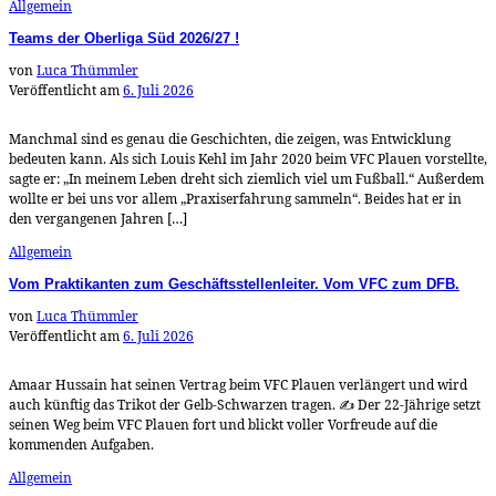
Allgemein
Teams der Oberliga Süd 2026/27 !
von
Luca Thümmler
Veröffentlicht am
6. Juli 2026
Manchmal sind es genau die Geschichten, die zeigen, was Entwicklung
bedeuten kann. Als sich Louis Kehl im Jahr 2020 beim VFC Plauen vorstellte,
sagte er: „In meinem Leben dreht sich ziemlich viel um Fußball.“ Außerdem
wollte er bei uns vor allem „Praxiserfahrung sammeln“. Beides hat er in
den vergangenen Jahren […]
Allgemein
Vom Praktikanten zum Geschäftsstellenleiter. Vom VFC zum DFB.
von
Luca Thümmler
Veröffentlicht am
6. Juli 2026
Amaar Hussain hat seinen Vertrag beim VFC Plauen verlängert und wird
auch künftig das Trikot der Gelb-Schwarzen tragen. ✍️ Der 22-Jährige setzt
seinen Weg beim VFC Plauen fort und blickt voller Vorfreude auf die
kommenden Aufgaben.
Allgemein