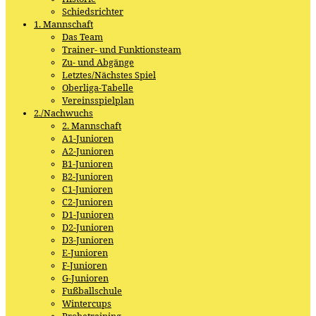
Schiedsrichter
1. Mannschaft
Das Team
Trainer- und Funktionsteam
Zu- und Abgänge
Letztes/Nächstes Spiel
Oberliga-Tabelle
Vereinsspielplan
2./Nachwuchs
2. Mannschaft
A1-Junioren
A2-Junioren
B1-Junioren
B2-Junioren
C1-Junioren
C2-Junioren
D1-Junioren
D2-Junioren
D3-Junioren
E-Junioren
F-Junioren
G-Junioren
Fußballschule
Wintercups