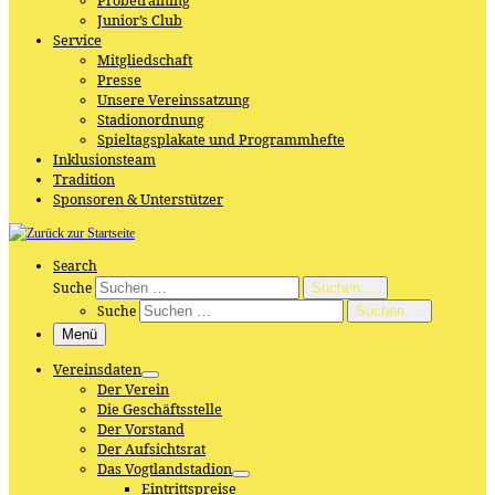
Probetraining
Junior’s Club
Service
Mitgliedschaft
Presse
Unsere Vereinssatzung
Stadionordnung
Spieltagsplakate und Programmhefte
Inklusionsteam
Tradition
Sponsoren & Unterstützer
Search
Suche
Suchen …
Suche
Suchen …
Menü
Vereinsdaten
Der Verein
Die Geschäftsstelle
Der Vorstand
Der Aufsichtsrat
Das Vogtlandstadion
Eintrittspreise