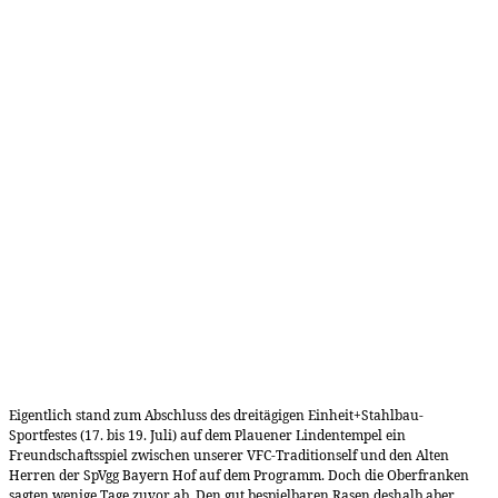
Eigentlich stand zum Abschluss des dreitägigen Einheit+Stahlbau-
Sportfestes (17. bis 19. Juli) auf dem Plauener Lindentempel ein
Freundschaftsspiel zwischen unserer VFC-Traditionself und den Alten
Herren der SpVgg Bayern Hof auf dem Programm. Doch die Oberfranken
sagten wenige Tage zuvor ab. Den gut bespielbaren Rasen deshalb aber