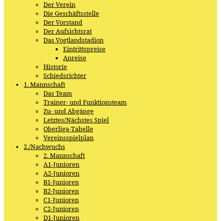
Der Verein
Die Geschäftsstelle
Der Vorstand
Der Aufsichtsrat
Das Vogtlandstadion
Eintrittspreise
Anreise
Historie
Schiedsrichter
1. Mannschaft
Das Team
Trainer- und Funktionsteam
Zu- und Abgänge
Letztes/Nächstes Spiel
Oberliga-Tabelle
Vereinsspielplan
2./Nachwuchs
2. Mannschaft
A1-Junioren
A2-Junioren
B1-Junioren
B2-Junioren
C1-Junioren
C2-Junioren
D1-Junioren