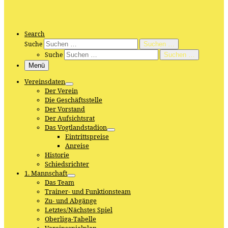
Search
Suche
Suchen …
Suche
Suchen …
Menü
Vereinsdaten
Der Verein
Die Geschäftsstelle
Der Vorstand
Der Aufsichtsrat
Das Vogtlandstadion
Eintrittspreise
Anreise
Historie
Schiedsrichter
1. Mannschaft
Das Team
Trainer- und Funktionsteam
Zu- und Abgänge
Letztes/Nächstes Spiel
Oberliga-Tabelle