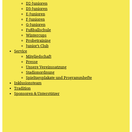
D2-Junioren
D3-Junioren
E-Junioren
F-Junioren
G-Junioren
Fußballschule
Wintercups
Probetraining
Junior’s Club
Service
Mitgliedschaft
Presse
Unsere Vereinssatzung
Stadionordnung
Spieltagsplakate und Programmhefte
Inklusionsteam
Tradition
Sponsoren & Unterstützer