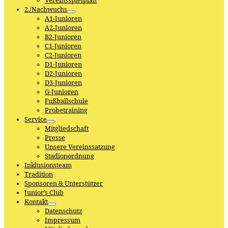
Vereinsspielplan
2./Nachwuchs
A1-Junioren
A2-Junioren
B2-Junioren
C1-Junioren
C2-Junioren
D1-Junioren
D2-Junioren
D3-Junioren
G-Junioren
Fußballschule
Probetraining
Service
Mitgliedschaft
Presse
Unsere Vereinssatzung
Stadionordnung
Inklusionsteam
Tradition
Sponsoren & Unterstützer
Junior’s Club
Kontakt
Datenschutz
Impressum