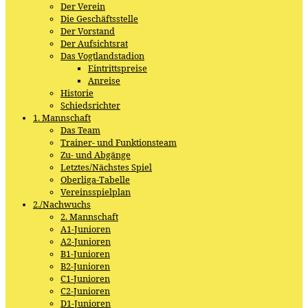
Der Verein
Die Geschäftsstelle
Der Vorstand
Der Aufsichtsrat
Das Vogtlandstadion
Eintrittspreise
Anreise
Historie
Schiedsrichter
1. Mannschaft
Das Team
Trainer- und Funktionsteam
Zu- und Abgänge
Letztes/Nächstes Spiel
Oberliga-Tabelle
Vereinsspielplan
2./Nachwuchs
2. Mannschaft
A1-Junioren
A2-Junioren
B1-Junioren
B2-Junioren
C1-Junioren
C2-Junioren
D1-Junioren