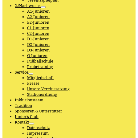
Vereinsspielplan
2./Nachwuchs
A1-Junioren
A2-Junioren
B2-Junioren
C1-Junioren
C2-Junioren
D1-Junioren
D2-Junioren
D3-Junioren
G-Junioren
Fußballschule
Probetraining
Service
Mitgliedschaft
Presse
Unsere Vereinssatzung
Stadionordnung
Inklusionsteam
Tradition
Sponsoren & Unterstützer
Junior’s Club
Kontakt
Datenschutz
Impressum