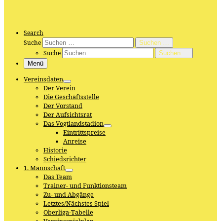
Search
Suche
Suchen …
Suche
Suchen …
Menü
Vereinsdaten
Der Verein
Die Geschäftsstelle
Der Vorstand
Der Aufsichtsrat
Das Vogtlandstadion
Eintrittspreise
Anreise
Historie
Schiedsrichter
1. Mannschaft
Das Team
Trainer- und Funktionsteam
Zu- und Abgänge
Letztes/Nächstes Spiel
Oberliga-Tabelle