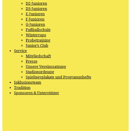
D2-Junioren
D3-Junioren
E-Junioren
F-Junioren
G-Junioren
Fußballschule
Wintercups
Probetraining
Junior’s Club
Service
Mitgliedschaft
Presse
Unsere Vereinssatzung
Stadionordnung
Spieltagsplakate und Programmhefte
Inklusionsteam
Tradition
Sponsoren & Unterstützer