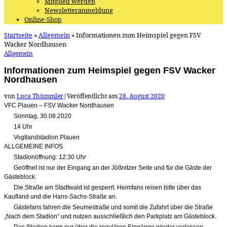
Mitglied werden
Newsletteranmeldung
Online-Shop
Startseite
»
Allgemein
»
Informationen zum Heimspiel gegen FSV
Wacker Nordhausen
Allgemein
Informationen zum Heimspiel gegen FSV Wacker
Nordhausen
von
Luca Thümmler
|
Veröffentlicht am
28. August 2020
VFC Plauen – FSV Wacker Nordhausen
Sonntag, 30.08.2020
14 Uhr
Vogtlandstadion Plauen
ALLGEMEINE INFOS
Stadionöffnung: 12:30 Uhr
Geöffnet ist nur der Eingang an der Jößnitzer Seite und für die Gäste der
Gästeblock.
Die Straße am Stadtwald ist gesperrt. Heimfans reisen bitte über das
Kaufland und die Hans-Sachs-Straße an.
Gästefans fahren die Seumestraße und somit die Zufahrt über die Straße
„Nach dem Stadion“ und nutzen ausschließlich den Parkplatz am Gästeblock.
Das Stadion kann nur über die regulären Eingänge wieder verlassen