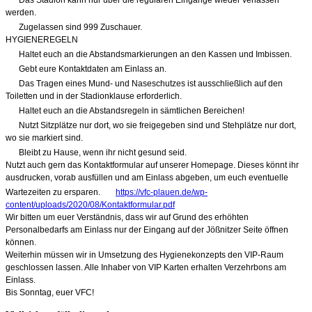
werden.
Zugelassen sind 999 Zuschauer.
HYGIENEREGELN
Haltet euch an die Abstandsmarkierungen an den Kassen und Imbissen.
Gebt eure Kontaktdaten am Einlass an.
Das Tragen eines Mund- und Naseschutzes ist ausschließlich auf den
Toiletten und in der Stadionklause erforderlich.
Haltet euch an die Abstandsregeln in sämtlichen Bereichen!
Nutzt Sitzplätze nur dort, wo sie freigegeben sind und Stehplätze nur dort,
wo sie markiert sind.
Bleibt zu Hause, wenn ihr nicht gesund seid.
Nutzt auch gern das Kontaktformular auf unserer Homepage. Dieses könnt ihr
ausdrucken, vorab ausfüllen und am Einlass abgeben, um euch eventuelle
Wartezeiten zu ersparen.
https://vfc-plauen.de/wp-
content/uploads/2020/08/Kontaktformular.pdf
Wir bitten um euer Verständnis, dass wir auf Grund des erhöhten
Personalbedarfs am Einlass nur der Eingang auf der Jößnitzer Seite öffnen
können.
Weiterhin müssen wir in Umsetzung des Hygienekonzepts den VIP-Raum
geschlossen lassen. Alle Inhaber von VIP Karten erhalten Verzehrbons am
Einlass.
Bis Sonntag, euer VFC!