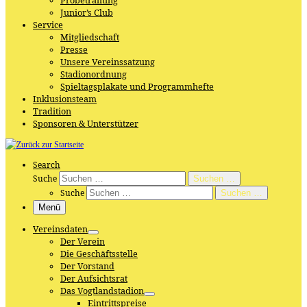
Probetraining
Junior’s Club
Service
Mitgliedschaft
Presse
Unsere Vereinssatzung
Stadionordnung
Spieltagsplakate und Programmhefte
Inklusionsteam
Tradition
Sponsoren & Unterstützer
Search
Suche
Suchen …
Suche
Suchen …
Menü
Vereinsdaten
Der Verein
Die Geschäftsstelle
Der Vorstand
Der Aufsichtsrat
Das Vogtlandstadion
Eintrittspreise