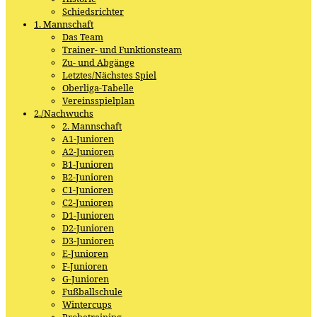
Schiedsrichter
1. Mannschaft
Das Team
Trainer- und Funktionsteam
Zu- und Abgänge
Letztes/Nächstes Spiel
Oberliga-Tabelle
Vereinsspielplan
2./Nachwuchs
2. Mannschaft
A1-Junioren
A2-Junioren
B1-Junioren
B2-Junioren
C1-Junioren
C2-Junioren
D1-Junioren
D2-Junioren
D3-Junioren
E-Junioren
F-Junioren
G-Junioren
Fußballschule
Wintercups