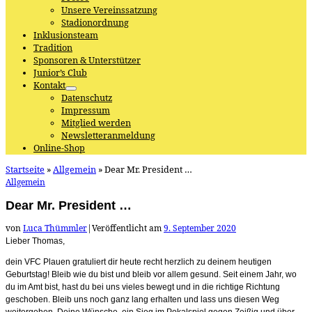
Unsere Vereinssatzung
Stadionordnung
Inklusionsteam
Tradition
Sponsoren & Unterstützer
Junior’s Club
Kontakt
Datenschutz
Impressum
Mitglied werden
Newsletteranmeldung
Online-Shop
Startseite
»
Allgemein
»
Dear Mr. President …
Allgemein
Dear Mr. President …
von
Luca Thümmler
|
Veröffentlicht am
9. September 2020
Lieber Thomas,
dein VFC Plauen gratuliert dir heute recht herzlich zu deinem heutigen
Geburtstag! Bleib wie du bist und bleib vor allem gesund. Seit einem Jahr, wo
du im Amt bist, hast du bei uns vieles bewegt und in die richtige Richtung
geschoben. Bleib uns noch ganz lang erhalten und lass uns diesen Weg
weitergehen. Deine Wünsche, ein Sieg im Pokalspiel gegen Zeißig und über