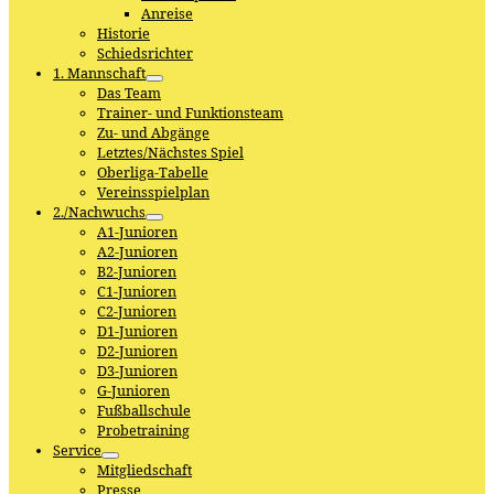
Anreise
Historie
Schiedsrichter
1. Mannschaft
Das Team
Trainer- und Funktionsteam
Zu- und Abgänge
Letztes/Nächstes Spiel
Oberliga-Tabelle
Vereinsspielplan
2./Nachwuchs
A1-Junioren
A2-Junioren
B2-Junioren
C1-Junioren
C2-Junioren
D1-Junioren
D2-Junioren
D3-Junioren
G-Junioren
Fußballschule
Probetraining
Service
Mitgliedschaft
Presse