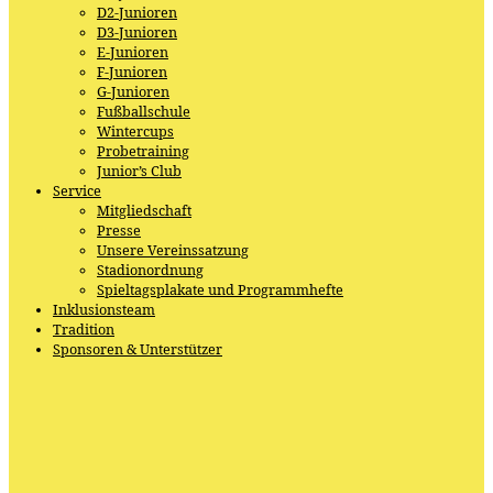
D2-Junioren
D3-Junioren
E-Junioren
F-Junioren
G-Junioren
Fußballschule
Wintercups
Probetraining
Junior’s Club
Service
Mitgliedschaft
Presse
Unsere Vereinssatzung
Stadionordnung
Spieltagsplakate und Programmhefte
Inklusionsteam
Tradition
Sponsoren & Unterstützer