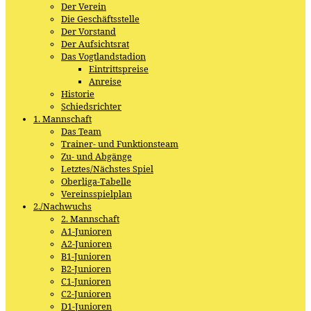
Der Verein
Die Geschäftsstelle
Der Vorstand
Der Aufsichtsrat
Das Vogtlandstadion
Eintrittspreise
Anreise
Historie
Schiedsrichter
1. Mannschaft
Das Team
Trainer- und Funktionsteam
Zu- und Abgänge
Letztes/Nächstes Spiel
Oberliga-Tabelle
Vereinsspielplan
2./Nachwuchs
2. Mannschaft
A1-Junioren
A2-Junioren
B1-Junioren
B2-Junioren
C1-Junioren
C2-Junioren
D1-Junioren