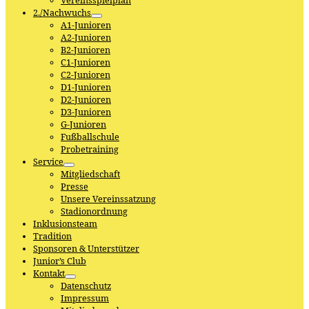
Vereinsspielplan
2./Nachwuchs
A1-Junioren
A2-Junioren
B2-Junioren
C1-Junioren
C2-Junioren
D1-Junioren
D2-Junioren
D3-Junioren
G-Junioren
Fußballschule
Probetraining
Service
Mitgliedschaft
Presse
Unsere Vereinssatzung
Stadionordnung
Inklusionsteam
Tradition
Sponsoren & Unterstützer
Junior’s Club
Kontakt
Datenschutz
Impressum