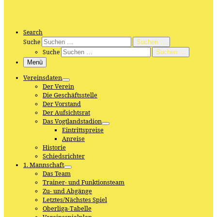
Search
Suche
Suchen …
Suche
Suchen …
Menü
Vereinsdaten
Der Verein
Die Geschäftsstelle
Der Vorstand
Der Aufsichtsrat
Das Vogtlandstadion
Eintrittspreise
Anreise
Historie
Schiedsrichter
1. Mannschaft
Das Team
Trainer- und Funktionsteam
Zu- und Abgänge
Letztes/Nächstes Spiel
Oberliga-Tabelle