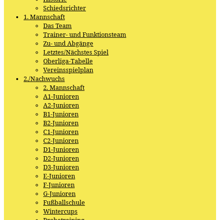
Schiedsrichter
1. Mannschaft
Das Team
Trainer- und Funktionsteam
Zu- und Abgänge
Letztes/Nächstes Spiel
Oberliga-Tabelle
Vereinsspielplan
2./Nachwuchs
2. Mannschaft
A1-Junioren
A2-Junioren
B1-Junioren
B2-Junioren
C1-Junioren
C2-Junioren
D1-Junioren
D2-Junioren
D3-Junioren
E-Junioren
F-Junioren
G-Junioren
Fußballschule
Wintercups