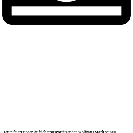
Heute feiert unser Aufsichtsratsvorsitzender Wolfgang Stark seinen