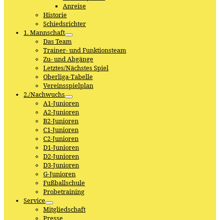
Anreise
Historie
Schiedsrichter
1. Mannschaft
Das Team
Trainer- und Funktionsteam
Zu- und Abgänge
Letztes/Nächstes Spiel
Oberliga-Tabelle
Vereinsspielplan
2./Nachwuchs
A1-Junioren
A2-Junioren
B2-Junioren
C1-Junioren
C2-Junioren
D1-Junioren
D2-Junioren
D3-Junioren
G-Junioren
Fußballschule
Probetraining
Service
Mitgliedschaft
Presse