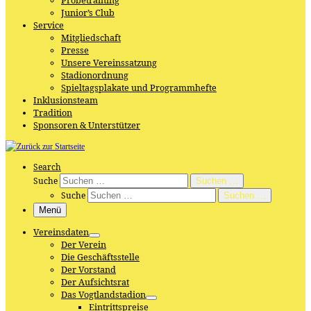
Probetraining
Junior’s Club
Service
Mitgliedschaft
Presse
Unsere Vereinssatzung
Stadionordnung
Spieltagsplakate und Programmhefte
Inklusionsteam
Tradition
Sponsoren & Unterstützer
Search
Suche
Suchen …
Suche
Suchen …
Menü
Vereinsdaten
Der Verein
Die Geschäftsstelle
Der Vorstand
Der Aufsichtsrat
Das Vogtlandstadion
Eintrittspreise