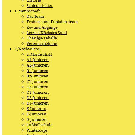
Schiedsrichter
1. Mannschaft
Das Team
Trainer- und Funktionsteam
Zu- und Abgänge
Letztes/Nächstes Spiel
Oberliga-Tabelle
Vereinsspielplan
2./Nachwuchs
2. Mannschaft
A1-Junioren
A2-Junioren
B1-Junioren
B2-Junioren
C1-Junioren
C2-Junioren
D1-Junioren
D2-Junioren
D3-Junioren
E-Junioren
F-Junioren
G-Junioren
Fußballschule
Wintercups