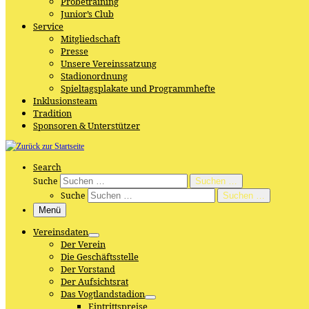
Probetraining
Junior’s Club
Service
Mitgliedschaft
Presse
Unsere Vereinssatzung
Stadionordnung
Spieltagsplakate und Programmhefte
Inklusionsteam
Tradition
Sponsoren & Unterstützer
Search
Suche
Suchen …
Suche
Suchen …
Menü
Vereinsdaten
Der Verein
Die Geschäftsstelle
Der Vorstand
Der Aufsichtsrat
Das Vogtlandstadion
Eintrittspreise