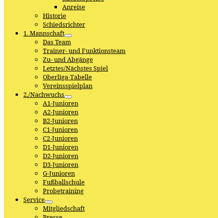
Anreise
Historie
Schiedsrichter
1. Mannschaft
Das Team
Trainer- und Funktionsteam
Zu- und Abgänge
Letztes/Nächstes Spiel
Oberliga-Tabelle
Vereinsspielplan
2./Nachwuchs
A1-Junioren
A2-Junioren
B2-Junioren
C1-Junioren
C2-Junioren
D1-Junioren
D2-Junioren
D3-Junioren
G-Junioren
Fußballschule
Probetraining
Service
Mitgliedschaft
Presse