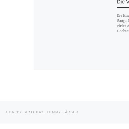
Die 
Die Hin
Gange. 
vieler 
Hochtou
Vorheriger Beitrag
Beitragsnavigation
HAPPY BIRTHDAY, TOMMY FÄRBER