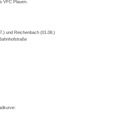
des VFC Plauen.
7.) und Reichenbach (01.08.)
 Bahnhofstraße
adkurve: