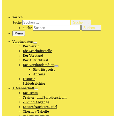
Search
Suche
Suchen …
Suche
Suchen …
Menü
Vereinsdaten
Der Verein
Die Geschäftsstelle
Der Vorstand
Der Aufsichtsrat
Das Vogtlandstadion
Eintrittspreise
Anreise
Historie
Schiedsrichter
1. Mannschaft
Das Team
Trainer- und Funktionsteam
Zu- und Abgänge
Letztes/Nächstes Spiel
Oberliga-Tabelle