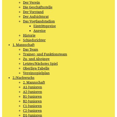
Der Verein
Die Geschäftsstelle
Der Vorstand
Der Aufsichtsrat
Das Vogtlandstadion
Eintrittspreise
Anreise
Historie
Schiedsrichter
1. Mannschaft
Das Team
Trainer- und Funktionsteam
Zu- und Abgänge
Letztes/Nächstes Spiel
Oberliga-Tabelle
Vereinsspielplan
2./Nachwuchs
2. Mannschaft
A1-Junioren
A2-Junioren
B1-Junioren
B2-Junioren
C1-Junioren
C2-Junioren
D1-Junioren