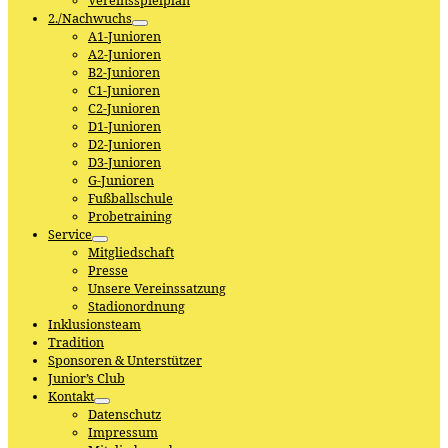
Vereinsspielplan
2./Nachwuchs
A1-Junioren
A2-Junioren
B2-Junioren
C1-Junioren
C2-Junioren
D1-Junioren
D2-Junioren
D3-Junioren
G-Junioren
Fußballschule
Probetraining
Service
Mitgliedschaft
Presse
Unsere Vereinssatzung
Stadionordnung
Inklusionsteam
Tradition
Sponsoren & Unterstützer
Junior’s Club
Kontakt
Datenschutz
Impressum