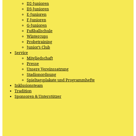
D2-Junioren
D3-Junioren
E-Junioren
F-Junioren
G-Junioren
Fußballschule
Wintercups
Probetraining
Junior’s Club
Service
Mitgliedschaft
Presse
Unsere Vereinssatzung
Stadionordnung
Spieltagsplakate und Programmhefte
Inklusionsteam
Tradition
Sponsoren & Unterstützer