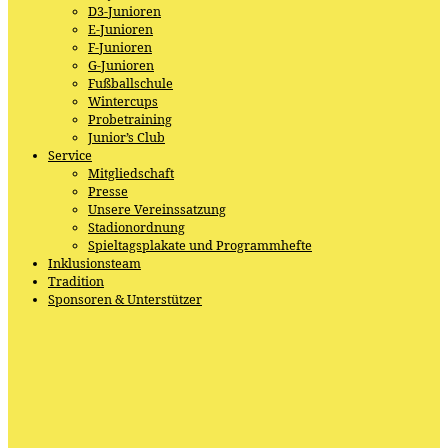
D3-Junioren
E-Junioren
F-Junioren
G-Junioren
Fußballschule
Wintercups
Probetraining
Junior’s Club
Service
Mitgliedschaft
Presse
Unsere Vereinssatzung
Stadionordnung
Spieltagsplakate und Programmhefte
Inklusionsteam
Tradition
Sponsoren & Unterstützer