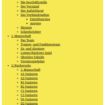
Die Geschäftsstelle
Der Vorstand
Der Aufsichtsrat
Das Vogtlandstadion
Eintrittspreise
Anreise
Historie
Schiedsrichter
1. Mannschaft
Das Team
Trainer- und Funktionsteam
Zu- und Abgänge
Letztes/Nächstes Spiel
Oberliga-Tabelle
Vereinsspielplan
2./Nachwuchs
2. Mannschaft
A1-Junioren
A2-Junioren
B1-Junioren
B2-Junioren
C1-Junioren
C2-Junioren
D1-Junioren
D2-Junioren