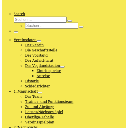
Search
Suche
Suchen
Suche
…
Suchen
…
Menü
Vereinsdaten
Der Verein
Die Geschäftsstelle
Der Vorstand
Der Aufsichtsrat
Das Vogtlandstadion
Eintrittspreise
Anreise
Historie
Schiedsrichter
1. Mannschaft
Das Team
Trainer- und Funktionsteam
Zu- und Abgänge
Letztes/Nächstes Spiel
Oberliga-Tabelle
Vereinsspielplan
2./Nachwuchs