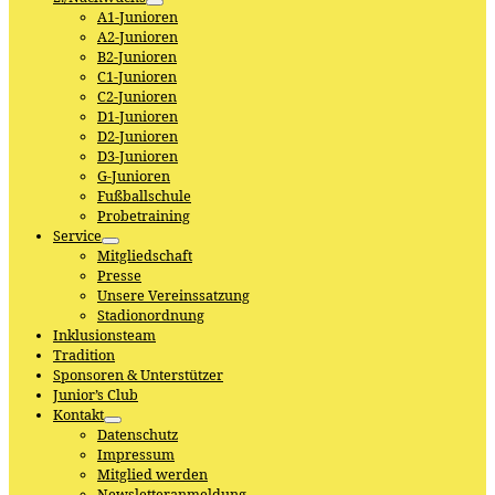
A1-Junioren
A2-Junioren
B2-Junioren
C1-Junioren
C2-Junioren
D1-Junioren
D2-Junioren
D3-Junioren
G-Junioren
Fußballschule
Probetraining
Service
Mitgliedschaft
Presse
Unsere Vereinssatzung
Stadionordnung
Inklusionsteam
Tradition
Sponsoren & Unterstützer
Junior’s Club
Kontakt
Datenschutz
Impressum
Mitglied werden
Newsletteranmeldung