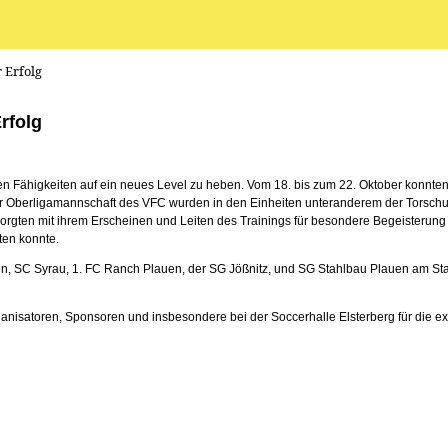
 Erfolg
rfolg
hen Fähigkeiten auf ein neues Level zu heben. Vom 18. bis zum 22. Oktober konnte
der Oberligamannschaft des VFC wurden in den Einheiten unteranderem der Torschus
sorgten mit ihrem Erscheinen und Leiten des Trainings für besondere Begeisterun
ten konnte.
 SC Syrau, 1. FC Ranch Plauen, der SG Jößnitz, und SG Stahlbau Plauen am Start
rganisatoren, Sponsoren und insbesondere bei der Soccerhalle Elsterberg für die