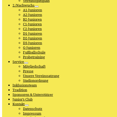
Vereinsspielplan
2./Nachwuchs
A1-Junioren
A2-Junioren
B2-Junioren
C1-Junioren
C2-Junioren
D1-Junioren
D2-Junioren
D3-Junioren
G-Junioren
Fußballschule
Probetraining
Service
Mitgliedschaft
Presse
Unsere Vereinssatzung
Stadionordnung
Inklusionsteam
Tradition
Sponsoren & Unterstützer
Junior’s Club
Kontakt
Datenschutz
Impressum