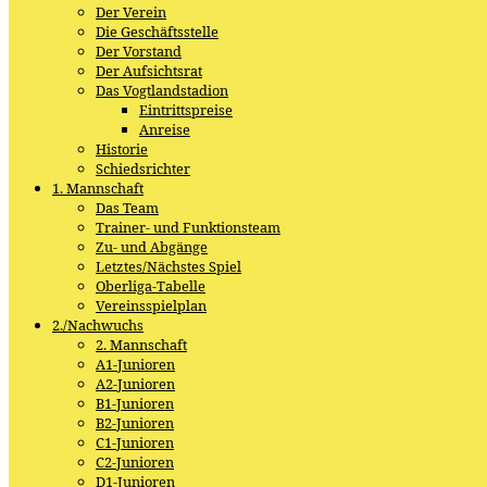
Der Verein
Die Geschäftsstelle
Der Vorstand
Der Aufsichtsrat
Das Vogtlandstadion
Eintrittspreise
Anreise
Historie
Schiedsrichter
1. Mannschaft
Das Team
Trainer- und Funktionsteam
Zu- und Abgänge
Letztes/Nächstes Spiel
Oberliga-Tabelle
Vereinsspielplan
2./Nachwuchs
2. Mannschaft
A1-Junioren
A2-Junioren
B1-Junioren
B2-Junioren
C1-Junioren
C2-Junioren
D1-Junioren