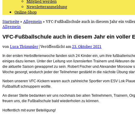
Mitglied werden
Newsletteranmeldung
Online-Shop
Startseite
»
Allgemein
»
VFC-Fußballschule auch in diesem Jahr ein voller
Allgemein
VFC-Fußballschule auch in diesem Jahr ein voller E
von
Luca Thümmler
|
Veröffentlicht am
23. Oktober 2021
In der ersten Herbstferienwoche fanden sich 24 Kinder ein, um ihre fußballerisc
einiges dazu lernen. Unter der Leitung von lizensierten Trainern und Akteuren 
die aktuelle Saison gewappnet zu sein. Robert Fischer und Alexander Morosow 
Woche gesorgt, wodurch jeder der Teilnehmer gestärkt in die nächste Übung star
Neben unseren VFC-Kickern waren auch zahlreiche Sportler vom ESV Lok Plauen,
Fußballluft schnuppern wollte.
An dieser Stelle bedanken wir uns nochmals bei allen Teilnehmern, Trainern, O
freuen uns, die Fußballschule bald wiederholen zu können.
Hoffentlich mit eurer Beteiligung!