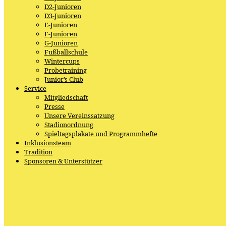
D2-Junioren
D3-Junioren
E-Junioren
F-Junioren
G-Junioren
Fußballschule
Wintercups
Probetraining
Junior’s Club
Service
Mitgliedschaft
Presse
Unsere Vereinssatzung
Stadionordnung
Spieltagsplakate und Programmhefte
Inklusionsteam
Tradition
Sponsoren & Unterstützer