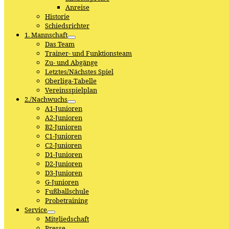
Anreise
Historie
Schiedsrichter
1. Mannschaft
Das Team
Trainer- und Funktionsteam
Zu- und Abgänge
Letztes/Nächstes Spiel
Oberliga-Tabelle
Vereinsspielplan
2./Nachwuchs
A1-Junioren
A2-Junioren
B2-Junioren
C1-Junioren
C2-Junioren
D1-Junioren
D2-Junioren
D3-Junioren
G-Junioren
Fußballschule
Probetraining
Service
Mitgliedschaft
Presse