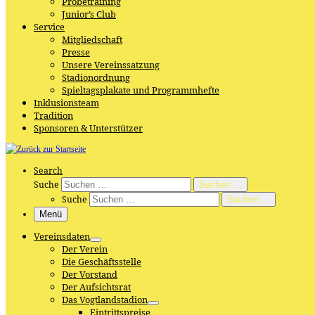
Probetraining
Junior’s Club
Service
Mitgliedschaft
Presse
Unsere Vereinssatzung
Stadionordnung
Spieltagsplakate und Programmhefte
Inklusionsteam
Tradition
Sponsoren & Unterstützer
Search
Suche
Suchen …
Suche
Suchen …
Menü
Vereinsdaten
Der Verein
Die Geschäftsstelle
Der Vorstand
Der Aufsichtsrat
Das Vogtlandstadion
Eintrittspreise