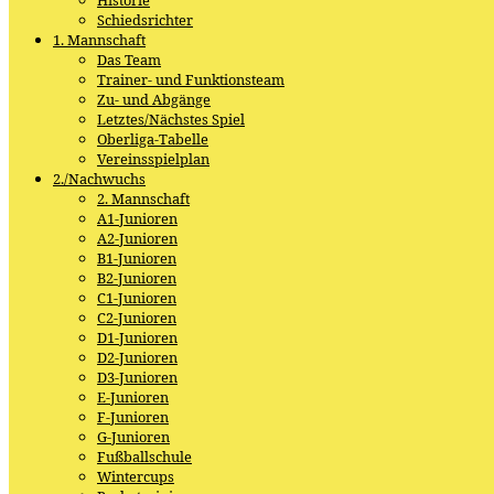
Schiedsrichter
1. Mannschaft
Das Team
Trainer- und Funktionsteam
Zu- und Abgänge
Letztes/Nächstes Spiel
Oberliga-Tabelle
Vereinsspielplan
2./Nachwuchs
2. Mannschaft
A1-Junioren
A2-Junioren
B1-Junioren
B2-Junioren
C1-Junioren
C2-Junioren
D1-Junioren
D2-Junioren
D3-Junioren
E-Junioren
F-Junioren
G-Junioren
Fußballschule
Wintercups