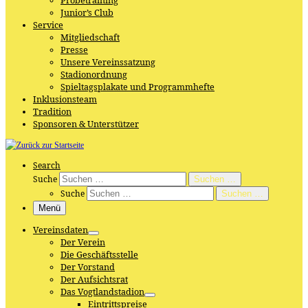
Probetraining
Junior’s Club
Service
Mitgliedschaft
Presse
Unsere Vereinssatzung
Stadionordnung
Spieltagsplakate und Programmhefte
Inklusionsteam
Tradition
Sponsoren & Unterstützer
Search
Suche
Suchen …
Suche
Suchen …
Menü
Vereinsdaten
Der Verein
Die Geschäftsstelle
Der Vorstand
Der Aufsichtsrat
Das Vogtlandstadion
Eintrittspreise