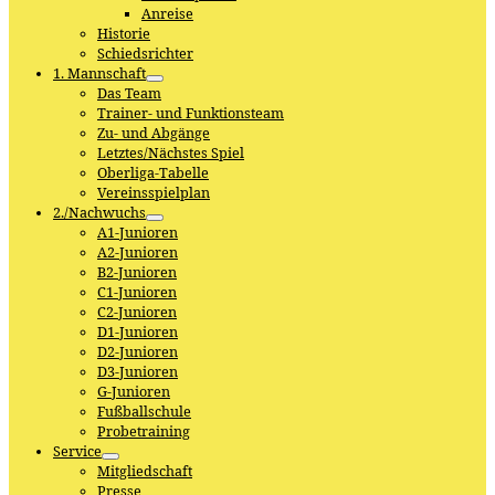
Anreise
Historie
Schiedsrichter
1. Mannschaft
Das Team
Trainer- und Funktionsteam
Zu- und Abgänge
Letztes/Nächstes Spiel
Oberliga-Tabelle
Vereinsspielplan
2./Nachwuchs
A1-Junioren
A2-Junioren
B2-Junioren
C1-Junioren
C2-Junioren
D1-Junioren
D2-Junioren
D3-Junioren
G-Junioren
Fußballschule
Probetraining
Service
Mitgliedschaft
Presse