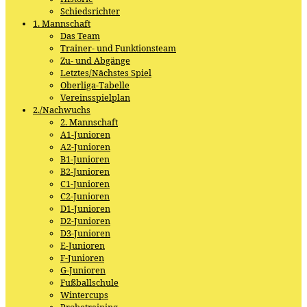
Schiedsrichter
1. Mannschaft
Das Team
Trainer- und Funktionsteam
Zu- und Abgänge
Letztes/Nächstes Spiel
Oberliga-Tabelle
Vereinsspielplan
2./Nachwuchs
2. Mannschaft
A1-Junioren
A2-Junioren
B1-Junioren
B2-Junioren
C1-Junioren
C2-Junioren
D1-Junioren
D2-Junioren
D3-Junioren
E-Junioren
F-Junioren
G-Junioren
Fußballschule
Wintercups