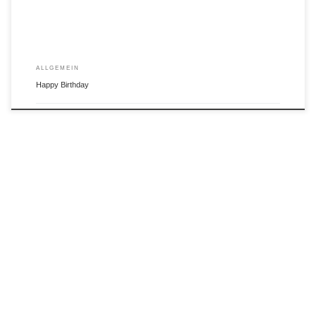
ALLGEMEIN
Happy Birthday
von
Luca Thümmler
Veröffentlicht am
3. Juni 2022