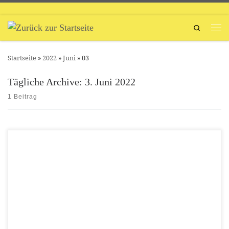
Zum Inhalt springen
Search
Men
Startseite
»
2022
»
Juni
»
03
Tägliche Archive:
3. Juni 2022
1 Beitrag
Wir gratulieren unserem Mannschaftsleiter der C1 Peter Hanslik zum
Geburtstag. Lieber Peter, wir wünschen dir alles Liebe und Gute sowie
Gesundheit. Feier heute schön! Foto: Foto Lichtblick Oelsnitz