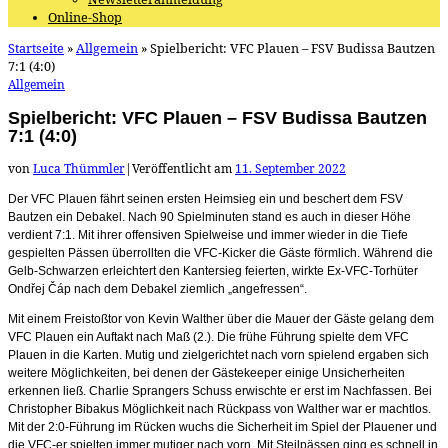
Online-Shop
Startseite
»
Allgemein
»
Spielbericht: VFC Plauen – FSV Budissa Bautzen
7:1 (4:0)
Allgemein
Spielbericht: VFC Plauen – FSV Budissa Bautzen
7:1 (4:0)
von
Luca Thümmler
|
Veröffentlicht am
11. September 2022
Der VFC Plauen fährt seinen ersten Heimsieg ein und beschert dem FSV
Bautzen ein Debakel. Nach 90 Spielminuten stand es auch in dieser Höhe
verdient 7:1. Mit ihrer offensiven Spielweise und immer wieder in die Tiefe
gespielten Pässen überrollten die VFC-Kicker die Gäste förmlich. Während die
Gelb-Schwarzen erleichtert den Kantersieg feierten, wirkte Ex-VFC-Torhüter
Ondřej Čáp
nach dem Debakel ziemlich „angefressen“.
Mit einem Freistoßtor von Kevin Walther über die Mauer der Gäste gelang dem
VFC Plauen ein Auftakt nach Maß (2.). Die frühe Führung spielte dem VFC
Plauen in die Karten. Mutig und zielgerichtet nach vorn spielend ergaben sich
weitere Möglichkeiten, bei denen der Gästekeeper einige Unsicherheiten
erkennen ließ. Charlie Sprangers Schuss erwischte er erst im Nachfassen. Bei
Christopher Bibakus Möglichkeit nach Rückpass von Walther war er machtlos.
Mit der 2:0-Führung im Rücken wuchs die Sicherheit im Spiel der Plauener und
die VFC-er spielten immer mutiger nach vorn. Mit Steilpässen ging es schnell in