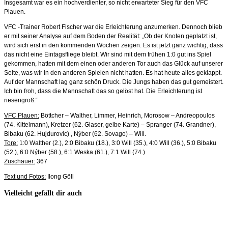
Insgesamt war es ein hochverdienter, so nicht erwarteter Sieg für den VFC
Plauen.
VFC -Trainer Robert Fischer war die Erleichterung anzumerken. Dennoch blieb
er mit seiner Analyse auf dem Boden der Realität: „Ob der Knoten geplatzt ist,
wird sich erst in den kommenden Wochen zeigen. Es ist jetzt ganz wichtig, dass
das nicht eine Eintagsfliege bleibt. Wir sind mit dem frühen 1:0 gut ins Spiel
gekommen, hatten mit dem einen oder anderen Tor auch das Glück auf unserer
Seite, was wir in den anderen Spielen nicht hatten. Es hat heute alles geklappt.
Auf der Mannschaft lag ganz schön Druck. Die Jungs haben das gut gemeistert.
Ich bin froh, dass die Mannschaft das so gelöst hat. Die Erleichterung ist
riesengroß.“
VFC Plauen:
Böttcher – Walther, Limmer, Heinrich, Morosow – Andreopoulos
(74. Kittelmann), Kretzer (62. Glaser, gelbe Karte) – Spranger (74. Grandner),
Bibaku (62. Hujdurovic) , Nýber (62. Sovago) – Will.
Tore:
1:0 Walther (2.), 2:0 Bibaku (18.), 3:0 Will (35.), 4:0 Will (36.), 5:0 Bibaku
(52.), 6:0 Nýber (58.), 6:1 Weska (61.), 7:1 Will (74.)
Zuschauer:
367
Text und Fotos:
Ilong Göll
Vielleicht gefällt dir auch