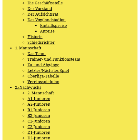
Die Geschäftsstelle
Der Vorstand
Der Aufsichtsrat
Das Vogtlandstadion
Eintrittspreise
Anreise
Historie
Schiedsrichter
1. Mannschaft
Das Team
Trainer- und Funktionsteam
Zu- und Abgänge
Letztes/Nächstes Spiel
Oberliga-Tabelle
Vereinsspielplan
2./Nachwuchs
2. Mannschaft
A1-Junioren
A2-Junioren
B1-Junioren
B2-Junioren
C1-Junioren
C2-Junioren
D1-Junioren
D2-Junioren