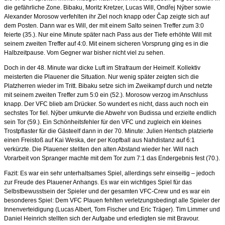
die gefährliche Zone. Bibaku, Moritz Kretzer, Lucas Will, Ond
ř
ej Nýber sowie
Alexander Morosow verfehlten ihr Ziel noch knapp oder
Č
ap zeigte sich auf
dem Posten. Dann war es Will, der mit einem Salto seinen Treffer zum 3:0
feierte (35.). Nur eine Minute später nach Pass aus der Tiefe erhöhte Will mit
seinem zweiten Treffer auf 4:0. Mit einem sicheren Vorsprung ging es in die
Halbzeitpause. Vom Gegner war bisher nicht viel zu sehen.
Doch in der 48. Minute war dicke Luft im Strafraum der Heimelf. Kollektiv
meisterten die Plauener die Situation. Nur wenig später zeigten sich die
Platzherren wieder im Tritt. Bibaku setze sich im Zweikampf durch und netzte
mit seinem zweiten Treffer zum 5:0 ein (52.). Morosow verzog im Anschluss
knapp. Der VFC blieb am Drücker. So wundert es nicht, dass auch noch ein
sechstes Tor fiel. Nýber umkurvte die Abwehr von Budissa und erzielte endlich
sein Tor (59.). Ein Schönheitsfehler für den VFC und zugleich ein kleines
Trostpflaster für die Gästeelf dann in der 70. Minute: Julien Hentsch platzierte
einen Freistoß auf Kai Weska, der per Kopfball aus Nahdistanz auf 6:1
verkürzte. Die Plauener stellten den alten Abstand wieder her. Will nach
Vorarbeit von Spranger machte mit dem Tor zum 7:1 das Endergebnis fest (70.).
Fazit: Es war ein sehr unterhaltsames Spiel, allerdings sehr einseitig – jedoch
zur Freude des Plauener Anhangs. Es war ein wichtiges Spiel für das
Selbstbewusstsein der Spieler und der gesamten VFC-Crew und es war ein
besonderes Spiel: Dem VFC Plauen fehlten verletzungsbedingt alle Spieler der
Innenverteidigung (Lucas Albert, Tom Fischer und Eric Träger). Tim Limmer und
Daniel Heinrich stellten sich der Aufgabe und erledigten sie mit Bravour.