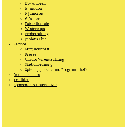
D3-Junioren
E-Junioren
F-Junioren
G-Junioren
Fußballschule
Wintercups
Probetraining
Junior’s Club
Service
Mitgliedschaft
Presse
Unsere Vereinssatzung
Stadionordnung
Spieltagsplakate und Programmhefte
Inklusionsteam
Tradition
Sponsoren & Unterstützer