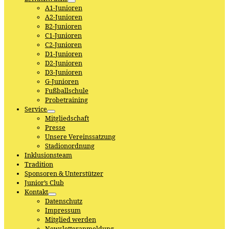
A1-Junioren
A2-Junioren
B2-Junioren
C1-Junioren
C2-Junioren
D1-Junioren
D2-Junioren
D3-Junioren
G-Junioren
Fußballschule
Probetraining
Service
Mitgliedschaft
Presse
Unsere Vereinssatzung
Stadionordnung
Inklusionsteam
Tradition
Sponsoren & Unterstützer
Junior’s Club
Kontakt
Datenschutz
Impressum
Mitglied werden
Newsletteranmeldung