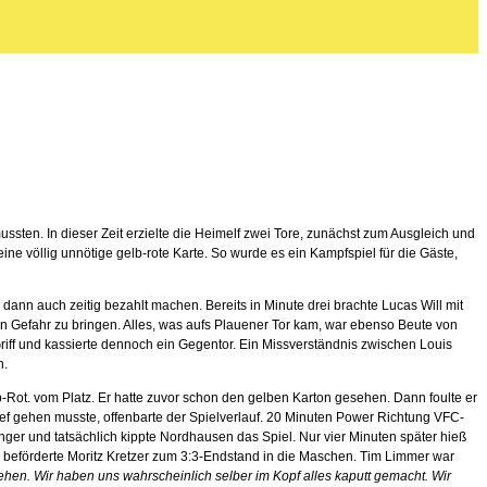
sten. In dieser Zeit erzielte die Heimelf zwei Tore, zunächst zum Ausgleich und
ne völlig unnötige gelb-rote Karte. So wurde es ein Kampfspiel für die Gäste,
h dann auch zeitig bezahlt machen. Bereits in Minute drei brachte Lucas Will mit
in Gefahr zu bringen. Alles, was aufs Plauener Tor kam, war ebenso Beute von
Griff und kassierte dennoch ein Gegentor. Ein Missverständnis zwischen Louis
h.
-Rot. vom Platz. Er hatte zuvor schon den gelben Karton gesehen. Dann foulte er
chief gehen musste, offenbarte der Spielverlauf. 20 Minuten Power Richtung VFC-
enger und tatsächlich kippte Nordhausen das Spiel. Nur vier Minuten später hieß
s beförderte Moritz Kretzer zum 3:3-Endstand in die Maschen. Tim Limmer war
ehen. Wir haben uns wahrscheinlich selber im Kopf alles kaputt gemacht. Wir