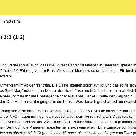
n 3:3 (1:2)
 3:3 (1:2)
huld daran war auch, dass die Spitzenstädter 40 Minuten in Unterzahl spielen mus
ff eine 2:0-Führung vor der Brust. Alexander Morosow schwächte seine Elf durch ei
tteten.
d aufmerksam im Abwehrzentrum. Die Gäste spielten sofort auf Tor und das sollte sic
 Spiel klar, forderten den Keeper der Nordhäuser mehrfach, ohne ihn in wirklich 
it seinem Tor zum 0:2 die Überlegenheit der Plauener. Der VFC hatte den Gegner in 
. Drei Minuten später ging es in die Pause. Was danach geschah, ist unerklärlic
chlag versetzte dabei Morosow seinem Team. In der 50. Minute musste er mit Gelb
n war der VFC Plauen nur noch damit beschäftigt, sein Tor reinzuhalten. Dass das s
 mit einem Sonntagsschuss aus. 2:2. Für den VFC Plauen wurde es in der Folge immer 
nten. Dennoch, die Plauener rappelten sich noch einmal auf. Eine Eingabe von link
ise aus abseits erzielt. Gegen so eine Mannschaft musst du als Sieger vom Platz g