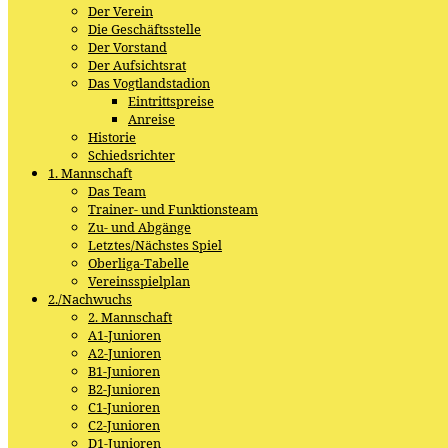
Der Verein
Die Geschäftsstelle
Der Vorstand
Der Aufsichtsrat
Das Vogtlandstadion
Eintrittspreise
Anreise
Historie
Schiedsrichter
1. Mannschaft
Das Team
Trainer- und Funktionsteam
Zu- und Abgänge
Letztes/Nächstes Spiel
Oberliga-Tabelle
Vereinsspielplan
2./Nachwuchs
2. Mannschaft
A1-Junioren
A2-Junioren
B1-Junioren
B2-Junioren
C1-Junioren
C2-Junioren
D1-Junioren