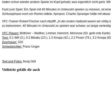
hatten schon wieder andere Spiele im Kopf gehabt, was eigentlich nicht geht. W
Fazit zum Spiel: Ein Spiel mit 40 Minuten in Unterzahl spielen zu müssen, ist 
Schlussphase noch ein Remis rettete. Apropos: Charlie Spranger hätte mit etwas 
VFC-Trainer Robert Fischer nach Abpfiff:
„In der ersten Halbzeit waren wir völli
zu bekommen. 40 Minuten in Unterzahl zu spielen war schwer, so lange verteidi
VFC Plauen:
Böttcher – Walther, Limmer, Heinrich, Morosow (50. gelb-rote Karte)
Tore:
0:1 Will (3.), 0:2 Bibaku (23.), 1:2 Knopp (42.), 2:2 Poser (79.), 3:2 Knopp (83.
Zuschauer:
320
Schiedsrichter:
Franz Unger
Text und Fotos:
Ilong Göll
Vielleicht gefällt dir auch