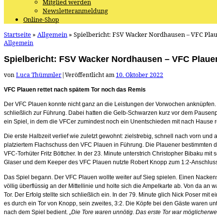
Mitglied werden
Newsletteranmeldung
Online-Shop
Startseite
»
Allgemein
»
Spielbericht: FSV Wacker Nordhausen – VFC Plaue
Allgemein
Spielbericht: FSV Wacker Nordhausen – VFC Plauen
von
Luca Thümmler
|
Veröffentlicht am
10. Oktober 2022
VFC Plauen rettet nach spätem Tor noch das Remis
Der VFC Plauen konnte nicht ganz an die Leistungen der Vorwochen anknüpfen. Sc
schließlich zur Führung. Dabei hatten die Gelb-Schwarzen kurz vor dem Pausenpfi
ein Spiel, in dem die VFCer zumindest noch ein Unentschieden mit nach Hause re
Die erste Halbzeit verlief wie zuletzt gewohnt: zielstrebig, schnell nach vorn un
platziertem Flachschuss den VFC Plauen in Führung. Die Plauener bestimmten das
VFC-Torhüter Fritz Böttcher. In der 23. Minute unterstrich Christopher Bibaku m
Glaser und dem Keeper des VFC Plauen nutzte Robert Knopp zum 1:2-Anschlusstor
Das Spiel begann. Der VFC Plauen wollte weiter auf Sieg spielen. Einen Nackens
völlig überflüssig an der Mittellinie und holte sich die Ampelkarte ab. Von da a
Tor. Der Erfolg stellte sich schließlich ein. In der 79. Minute glich Nick Poser
es durch ein Tor von Knopp, sein zweites, 3:2. Die Köpfe bei den Gäste waren u
nach dem Spiel bedient.
„Die Tore waren unnötig. Das erste Tor war möglicherwe