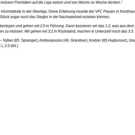
ir müssen Prioritäten auf die Liga setzen und von Woche zu Woche denken.“
eine Höchststrafe in der Oberliga. Diese Erfahrung musste der VFC Plauen in Nord
Glück sogar noch das Siegtor in der Nachspielzeit erzielen können.
g überlegen und gehen mit 2:0 in Führung. Dann kassieren wir das 1:2, was aus dem 
gen zu müssen. Wir gehen mit 3:2 in Rückstand, machen in Unterzahl noch das 3:3
 – Nýber (85. Spranger), Andreopoulos (46. Grandner), Kretzer (85.Hujdurovic), Glas
), 3:3 (84.)