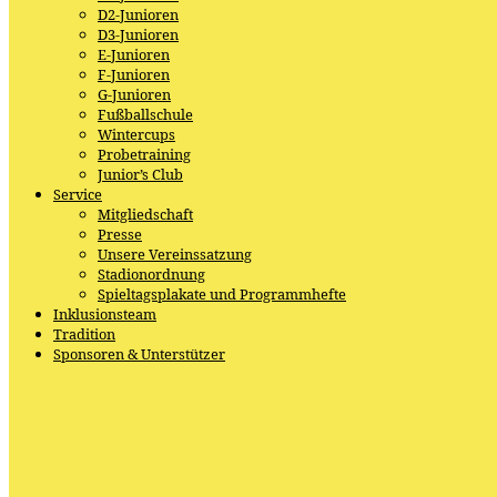
D2-Junioren
D3-Junioren
E-Junioren
F-Junioren
G-Junioren
Fußballschule
Wintercups
Probetraining
Junior’s Club
Service
Mitgliedschaft
Presse
Unsere Vereinssatzung
Stadionordnung
Spieltagsplakate und Programmhefte
Inklusionsteam
Tradition
Sponsoren & Unterstützer