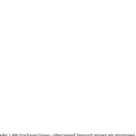
wieder 1.400 Zuschauer/innen – überragend! Dennoch müssen wir einräumen, 