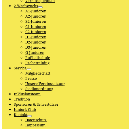
Vereinsspielplan
2./Nachwuchs
A1-Junioren
A2-Junioren
B2-Junioren
C1-Junioren
C2-Junioren
D1-Junioren
D2-Junioren
D3-Junioren
G-Junioren
Fußballschule
Probetraining
Service
Mitgliedschaft
Presse
Unsere Vereinssatzung
Stadionordnung
Inklusionsteam
Tradition
Sponsoren & Unterstützer
Junior’s Club
Kontakt
Datenschutz
Impressum