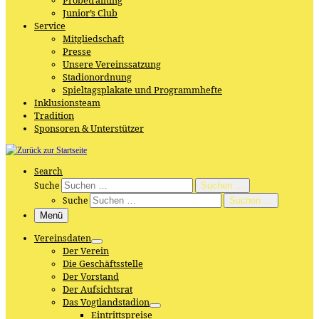
Probetraining
Junior’s Club
Service
Mitgliedschaft
Presse
Unsere Vereinssatzung
Stadionordnung
Spieltagsplakate und Programmhefte
Inklusionsteam
Tradition
Sponsoren & Unterstützer
Search
Suche
Suchen …
Suche
Suchen …
Menü
Vereinsdaten
Der Verein
Die Geschäftsstelle
Der Vorstand
Der Aufsichtsrat
Das Vogtlandstadion
Eintrittspreise