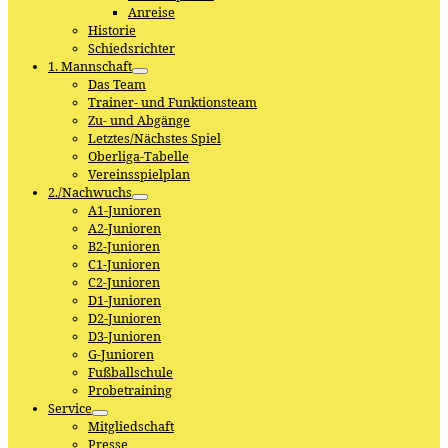
Anreise
Historie
Schiedsrichter
1. Mannschaft
Das Team
Trainer- und Funktionsteam
Zu- und Abgänge
Letztes/Nächstes Spiel
Oberliga-Tabelle
Vereinsspielplan
2./Nachwuchs
A1-Junioren
A2-Junioren
B2-Junioren
C1-Junioren
C2-Junioren
D1-Junioren
D2-Junioren
D3-Junioren
G-Junioren
Fußballschule
Probetraining
Service
Mitgliedschaft
Presse