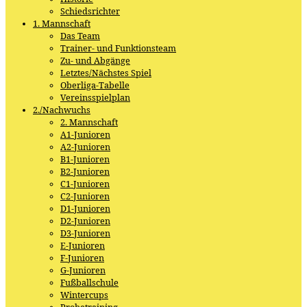
Schiedsrichter
1. Mannschaft
Das Team
Trainer- und Funktionsteam
Zu- und Abgänge
Letztes/Nächstes Spiel
Oberliga-Tabelle
Vereinsspielplan
2./Nachwuchs
2. Mannschaft
A1-Junioren
A2-Junioren
B1-Junioren
B2-Junioren
C1-Junioren
C2-Junioren
D1-Junioren
D2-Junioren
D3-Junioren
E-Junioren
F-Junioren
G-Junioren
Fußballschule
Wintercups