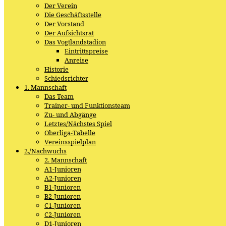
Der Verein
Die Geschäftsstelle
Der Vorstand
Der Aufsichtsrat
Das Vogtlandstadion
Eintrittspreise
Anreise
Historie
Schiedsrichter
1. Mannschaft
Das Team
Trainer- und Funktionsteam
Zu- und Abgänge
Letztes/Nächstes Spiel
Oberliga-Tabelle
Vereinsspielplan
2./Nachwuchs
2. Mannschaft
A1-Junioren
A2-Junioren
B1-Junioren
B2-Junioren
C1-Junioren
C2-Junioren
D1-Junioren