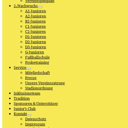
Vereinsspielplan
2./Nachwuchs
A1-Junioren
A2-Junioren
B2-Junioren
C1-Junioren
C2-Junioren
D1-Junioren
D2-Junioren
D3-Junioren
G-Junioren
Fußballschule
Probetraining
Service
Mitgliedschaft
Presse
Unsere Vereinssatzung
Stadionordnung
Inklusionsteam
Tradition
Sponsoren & Unterstützer
Junior’s Club
Kontakt
Datenschutz
Impressum