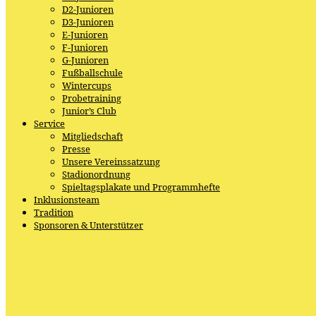
D2-Junioren
D3-Junioren
E-Junioren
F-Junioren
G-Junioren
Fußballschule
Wintercups
Probetraining
Junior’s Club
Service
Mitgliedschaft
Presse
Unsere Vereinssatzung
Stadionordnung
Spieltagsplakate und Programmhefte
Inklusionsteam
Tradition
Sponsoren & Unterstützer