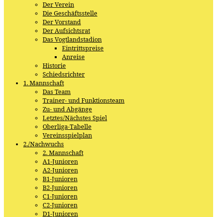
Der Verein
Die Geschäftsstelle
Der Vorstand
Der Aufsichtsrat
Das Vogtlandstadion
Eintrittspreise
Anreise
Historie
Schiedsrichter
1. Mannschaft
Das Team
Trainer- und Funktionsteam
Zu- und Abgänge
Letztes/Nächstes Spiel
Oberliga-Tabelle
Vereinsspielplan
2./Nachwuchs
2. Mannschaft
A1-Junioren
A2-Junioren
B1-Junioren
B2-Junioren
C1-Junioren
C2-Junioren
D1-Junioren