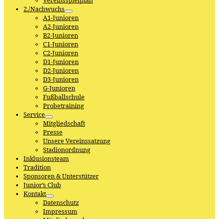
Vereinsspielplan
2./Nachwuchs
A1-Junioren
A2-Junioren
B2-Junioren
C1-Junioren
C2-Junioren
D1-Junioren
D2-Junioren
D3-Junioren
G-Junioren
Fußballschule
Probetraining
Service
Mitgliedschaft
Presse
Unsere Vereinssatzung
Stadionordnung
Inklusionsteam
Tradition
Sponsoren & Unterstützer
Junior’s Club
Kontakt
Datenschutz
Impressum