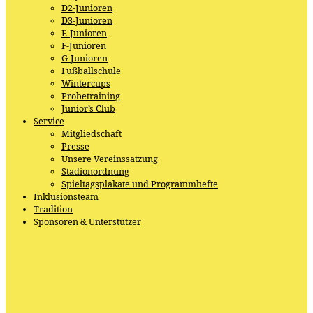
D2-Junioren
D3-Junioren
E-Junioren
F-Junioren
G-Junioren
Fußballschule
Wintercups
Probetraining
Junior’s Club
Service
Mitgliedschaft
Presse
Unsere Vereinssatzung
Stadionordnung
Spieltagsplakate und Programmhefte
Inklusionsteam
Tradition
Sponsoren & Unterstützer