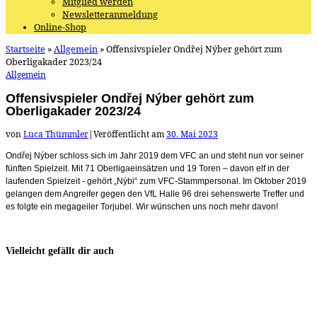
Mitglied werden
Newsletteranmeldung
Online-Shop
Startseite
»
Allgemein
»
Offensivspieler Ondřej Nýber gehört zum
Oberligakader 2023/24
Allgemein
Offensivspieler Ondřej Nýber gehört zum
Oberligakader 2023/24
von
Luca Thümmler
|
Veröffentlicht am
30. Mai 2023
Ondřej Nýber schloss sich im Jahr 2019 dem VFC an und steht nun vor seiner
fünften Spielzeit. Mit 71 Oberligaeinsätzen und 19 Toren – davon elf in der
laufenden Spielzeit ‐ gehört „Nýbi“ zum VFC-Stammpersonal. Im Oktober 2019
gelangen dem Angreifer gegen den VfL Halle 96 drei sehenswerte Treffer und
es folgte ein megageiler Torjubel. Wir wünschen uns noch mehr davon!
Vielleicht gefällt dir auch