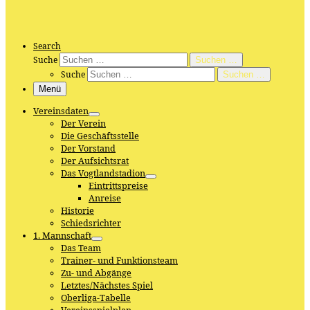
Search
Suche
Suchen …
Suche
Suchen …
Menü
Vereinsdaten
Der Verein
Die Geschäftsstelle
Der Vorstand
Der Aufsichtsrat
Das Vogtlandstadion
Eintrittspreise
Anreise
Historie
Schiedsrichter
1. Mannschaft
Das Team
Trainer- und Funktionsteam
Zu- und Abgänge
Letztes/Nächstes Spiel
Oberliga-Tabelle