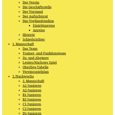
Der Verein
Die Geschäftsstelle
Der Vorstand
Der Aufsichtsrat
Das Vogtlandstadion
Eintrittspreise
Anreise
Historie
Schiedsrichter
1. Mannschaft
Das Team
Trainer- und Funktionsteam
Zu- und Abgänge
Letztes/Nächstes Spiel
Oberliga-Tabelle
Vereinsspielplan
2./Nachwuchs
2. Mannschaft
A1-Junioren
A2-Junioren
B1-Junioren
B2-Junioren
C1-Junioren
C2-Junioren
D1-Junioren