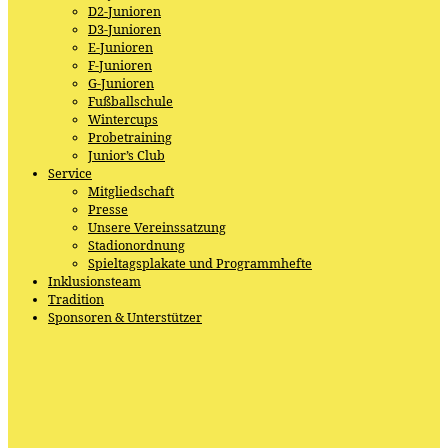
D2-Junioren
D3-Junioren
E-Junioren
F-Junioren
G-Junioren
Fußballschule
Wintercups
Probetraining
Junior’s Club
Service
Mitgliedschaft
Presse
Unsere Vereinssatzung
Stadionordnung
Spieltagsplakate und Programmhefte
Inklusionsteam
Tradition
Sponsoren & Unterstützer