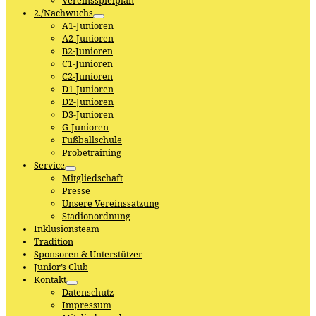
Vereinsspielplan
2./Nachwuchs
A1-Junioren
A2-Junioren
B2-Junioren
C1-Junioren
C2-Junioren
D1-Junioren
D2-Junioren
D3-Junioren
G-Junioren
Fußballschule
Probetraining
Service
Mitgliedschaft
Presse
Unsere Vereinssatzung
Stadionordnung
Inklusionsteam
Tradition
Sponsoren & Unterstützer
Junior’s Club
Kontakt
Datenschutz
Impressum