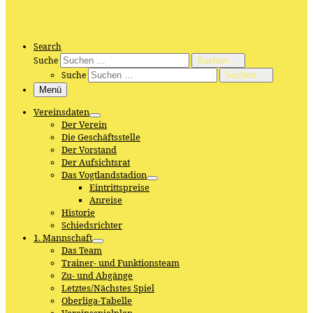
Search
Suche
Suchen …
Suche
Suchen …
Menü
Vereinsdaten
Der Verein
Die Geschäftsstelle
Der Vorstand
Der Aufsichtsrat
Das Vogtlandstadion
Eintrittspreise
Anreise
Historie
Schiedsrichter
1. Mannschaft
Das Team
Trainer- und Funktionsteam
Zu- und Abgänge
Letztes/Nächstes Spiel
Oberliga-Tabelle