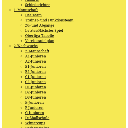
Schiedsrichter
1. Mannschaft
Das Team
Trainer- und Funktionsteam
Zu- und Abgänge
Letztes/Nächstes Spiel
Oberliga-Tabelle
Vereinsspielplan
2./Nachwuchs
2. Mannschaft
A1-Junioren
A2-Junioren
B1-Junioren
B2-Junioren
C1-Junioren
C2-Junioren
D1-Junioren
D2-Junioren
D3-Junioren
E-Junioren
F-Junioren
G-Junioren
Fußballschule
Wintercups