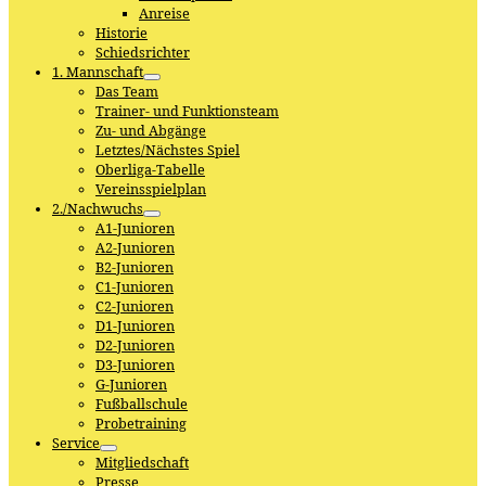
Anreise
Historie
Schiedsrichter
1. Mannschaft
Das Team
Trainer- und Funktionsteam
Zu- und Abgänge
Letztes/Nächstes Spiel
Oberliga-Tabelle
Vereinsspielplan
2./Nachwuchs
A1-Junioren
A2-Junioren
B2-Junioren
C1-Junioren
C2-Junioren
D1-Junioren
D2-Junioren
D3-Junioren
G-Junioren
Fußballschule
Probetraining
Service
Mitgliedschaft
Presse