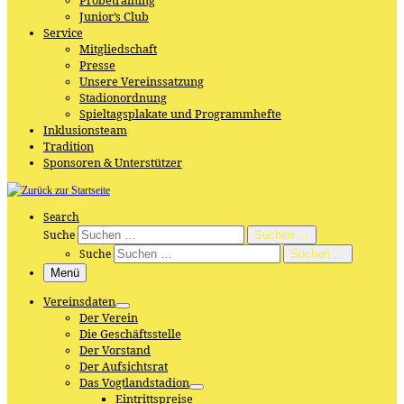
Probetraining
Junior’s Club
Service
Mitgliedschaft
Presse
Unsere Vereinssatzung
Stadionordnung
Spieltagsplakate und Programmhefte
Inklusionsteam
Tradition
Sponsoren & Unterstützer
Search
Suche
Suchen …
Suche
Suchen …
Menü
Vereinsdaten
Der Verein
Die Geschäftsstelle
Der Vorstand
Der Aufsichtsrat
Das Vogtlandstadion
Eintrittspreise