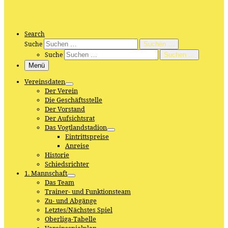
Search
Suche
Suchen …
Suche
Suchen …
Menü
Vereinsdaten
Der Verein
Die Geschäftsstelle
Der Vorstand
Der Aufsichtsrat
Das Vogtlandstadion
Eintrittspreise
Anreise
Historie
Schiedsrichter
1. Mannschaft
Das Team
Trainer- und Funktionsteam
Zu- und Abgänge
Letztes/Nächstes Spiel
Oberliga-Tabelle