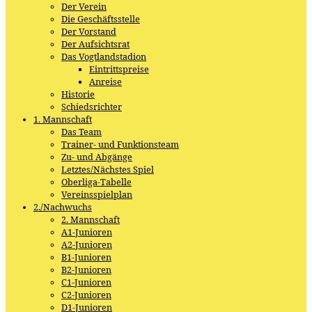
Der Verein
Die Geschäftsstelle
Der Vorstand
Der Aufsichtsrat
Das Vogtlandstadion
Eintrittspreise
Anreise
Historie
Schiedsrichter
1. Mannschaft
Das Team
Trainer- und Funktionsteam
Zu- und Abgänge
Letztes/Nächstes Spiel
Oberliga-Tabelle
Vereinsspielplan
2./Nachwuchs
2. Mannschaft
A1-Junioren
A2-Junioren
B1-Junioren
B2-Junioren
C1-Junioren
C2-Junioren
D1-Junioren