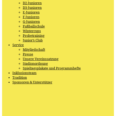
D2-Junioren
D3-Junioren
E-Junioren
F-Junioren
G-Junioren
Fußballschule
Wintercups
Probetraining
Junior’s Club
Service
Mitgliedschaft
Presse
Unsere Vereinssatzung
Stadionordnung
Spieltagsplakate und Programmhefte
Inklusionsteam
Tradition
Sponsoren & Unterstützer