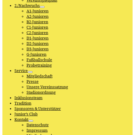
Vereinsspielplan
2./Nachwuchs
A1-Junioren
A2-Junioren
B2-Junioren
C1-Junioren
C2-Junioren
D1-Junioren
D2-Junioren
D3-Junioren
G-Junioren
Fußballschule
Probetraining
Service
Mitgliedschaft
Presse
Unsere Vereinssatzung
Stadionordnung
Inklusionsteam
Tradition
Sponsoren & Unterstützer
Junior’s Club
Kontakt
Datenschutz
Impressum