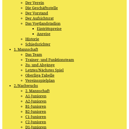
Der Verein
Die Geschäftsstelle
Der Vorstand
Der Aufsichtsrat
Das Vogtlandstadion
Eintrittspreise
Anreise
Historie
Schiedsrichter
1. Mannschaft
Das Team
Trainer- und Funktionsteam
Zu- und Abgänge
Letztes/Nächstes Spiel
Oberliga-Tabelle
Vereinsspielplan
2./Nachwuchs
2. Mannschaft
A1-Junioren
A2-Junioren
B1-Junioren
B2-Junioren
C1-Junioren
C2-Junioren
D1-Junioren