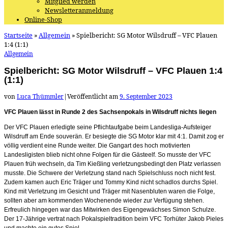
Mitglied werden
Newsletteranmeldung
Online-Shop
Startseite
»
Allgemein
»
Spielbericht: SG Motor Wilsdruff – VFC Plauen
1:4 (1:1)
Allgemein
Spielbericht: SG Motor Wilsdruff – VFC Plauen 1:4
(1:1)
von
Luca Thümmler
|
Veröffentlicht am
9. September 2023
VFC Plauen lässt in Runde 2 des Sachsenpokals in Wilsdruff nichts liegen
Der VFC Plauen erledigte seine Pflichtaufgabe beim Landesliga-Aufsteiger
Wilsdruff am Ende souverän. Er besiegte die SG Motor klar mit 4:1. Damit zog er
völlig verdient eine Runde weiter. Die Gangart des hoch motivierten
Landesligisten blieb nicht ohne Folgen für die Gästeelf. So musste der VFC
Plauen früh wechseln, da Tim Kießling verletzungsbedingt den Platz verlassen
musste. Die Schwere der Verletzung stand nach Spielschluss noch nicht fest.
Zudem kamen auch Eric Träger und Tommy Kind nicht schadlos durchs Spiel.
Kind mit Verletzung im Gesicht und Träger mit Nasenbluten waren die Folge,
sollten aber am kommenden Wochenende wieder zur Verfügung stehen.
Erfreulich hingegen war das Mitwirken des Eigengewächses Simon Schulze.
Der 17-Jährige vertrat nach Pokalspieltradition beim VFC Torhüter Jakob Pieles
und machte ein gutes Spiel.