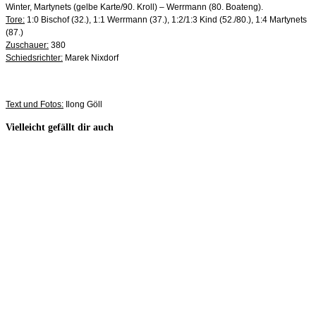
Winter, Martynets (gelbe Karte/90. Kroll) – Werrmann (80. Boateng).
Tore:
1:0 Bischof (32.), 1:1 Werrmann (37.), 1:2/1:3 Kind (52./80.), 1:4 Martynets
(87.)
Zuschauer:
380
Schiedsrichter:
Marek Nixdorf
Text und Fotos:
Ilong Göll
Vielleicht gefällt dir auch