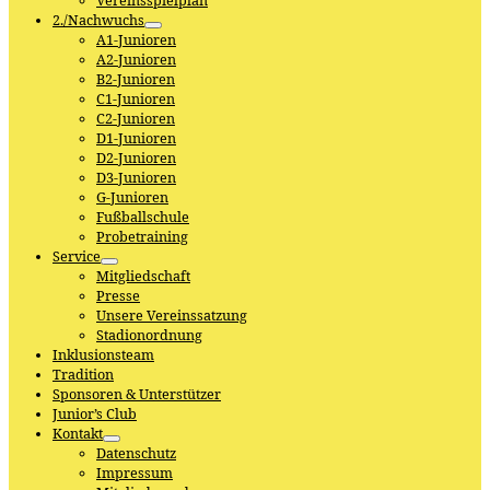
Vereinsspielplan
2./Nachwuchs
A1-Junioren
A2-Junioren
B2-Junioren
C1-Junioren
C2-Junioren
D1-Junioren
D2-Junioren
D3-Junioren
G-Junioren
Fußballschule
Probetraining
Service
Mitgliedschaft
Presse
Unsere Vereinssatzung
Stadionordnung
Inklusionsteam
Tradition
Sponsoren & Unterstützer
Junior’s Club
Kontakt
Datenschutz
Impressum