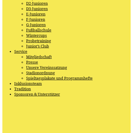
D2-Junioren
D3-Junioren
E-Junioren
F-Junioren
G-Junioren
Fußballschule
Wintercups
Probetraining
Junior’s Club
Service
Mitgliedschaft
Presse
Unsere Vereinssatzung
Stadionordnung
Spieltagsplakate und Programmhefte
Inklusionsteam
Tradition
Sponsoren & Unterstützer