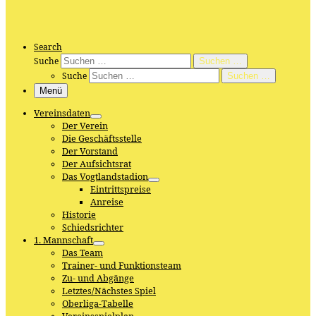
Search
Suche
Suchen …
Suche
Suchen …
Menü
Vereinsdaten
Der Verein
Die Geschäftsstelle
Der Vorstand
Der Aufsichtsrat
Das Vogtlandstadion
Eintrittspreise
Anreise
Historie
Schiedsrichter
1. Mannschaft
Das Team
Trainer- und Funktionsteam
Zu- und Abgänge
Letztes/Nächstes Spiel
Oberliga-Tabelle