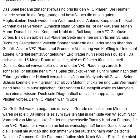
Das Spiel begann zunächst etwas holprig für den VFC Plauen. Die Heimelf
startete scharf in die Begegnung und besaß auch die ersten guten
Möglichkeiten. Doch weder Tom Weihrauch noch Antonio Knop oder Pitt Krahl
konnten diese veredeln. Zunächst stand Schulze im Tor der Plauener seinen
Mann. Danach setzten Knop und Krahl den Ball knapp am VFC-Gehäuse
vorbei. Bis dahin gab es auf Plauener Seite nur einen gefährlichen Schuss
Richtung Gastgebertor. Valentin Sponer platzierte das Leder knapp über das
Gebälk. Als der VFC Plauen auf Grund der Verletzung von Kießling in Unterzahl
agierte, unterlief dem zuvor gefoulten Eric Träger nun selbst ein Foulspiel. Da
sich alles im 16-Meter-Raum abspielte, hieß es Elfmeter für die Heimelf.
Dominic Bischof verwandelte sicher und der VFC Plauen lag zurück. Ein
schnelles Tor musste her, um ins Spiel zurückzukehren. Fünf Minuten nach dem
Führungstreffer der Heimelf versuchte es Johann Martynets mit Gewalt. Seinen
Schuss konnte die Hintermannschaft von Motor nicht klären und Luis Werrmann
stand bereit, um auszugleichen. Kurz vor dem Pausenpfiff wollte es Martynets
noch einmal wissen. Doch sein Diagonalball rauschte knapp am langen
Pfosten vorbei. Der VFC Plauen war im Spiel.
Die Gelb-Schwarzen begannen druckvoll. Gerade einmal sieben Minuten
waren gespielt. Da klingelte es zum zweiten Mal in der Kiste von Wilsduff. Nach
Vorarbeit von Martynets köpfte der eingewechselte Tommy Kind zur Führung für
den VFC Plauen ein. Von nun an lief es wunschgemäß für die Gäste, obwohl
die Heimelf nie aufgab und sich immer wieder lautstark nach vorn peitschte.
Doch die Chancen für die Plauener häuften sich. Nach Winter-Ecke fehlte nicht