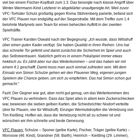
viel bei einem Fischer-Kopfball zum 1:3. Das besorgte nach klasse Angriff über
Winter-Werrmann-Kind Letzterer in abgeklärter unaufgeregte Art. Weil zuvor
VFC-Torhüter Schulz großartig gegen Roma Stührenberg parierte, befand sich
der VFC Plauen nun endgültig auf der Siegerstraße. Mit dem Treffer zum 1:4
belohnte Martynets sein Team für einen beherzten Auftritt in der zweiten
Spielhälfte.
VFC Trainer Karsten Oswald nach der Begegnung: „
Ich wusste, dass Wilsdruff
über einen guten Kader verfügt. Sie haben Qualität in ihren Reihen. Uns hat
das schnelle Tor gefehlt und damit zunächst die Sicherheit im Spiel und auch
das Selbstvertrauen. Natürlich geht es in einem Pokalspiel immer etwas
hektisch zu. Es zählt aber nur das Weiterkommen – und das haben wir mit
einem 4:1 geschafft. Damit muss man auch einmal zufrieden sein. Mit dem
Einsatz von Simon Schulze gehen wir den Plauener Weg, eigenen jungen
Spielern die Chance geben, um sich zu empfehlen. Das hat Simon schon gut
gemacht.“
Fazit: Der Gegner war gut, aber nicht gut genug, um das Weiterkommen des
VFC Plauen zu verhindern. Dass das Spiel alles in allem kein Zuckerschlecken
war, bewiesen die sieben gelben Karten, die Schiedsrichter Nixdorf verteilte
(drei für Plauen, vier für Wilsdruff). Einziger Wermutstropfen die Verletzung von
Tim Kießling. Hoffen wir, dass die Verletzung nicht all zu schwer ist und
wünschen wir ihm schnelle und beste Genesung.
VFC Plauen:
Schulze – Sponer (gelbe Karte), Fischer, Träger (gelbe Karte) –
Morosow (46. Kind), Grandner (58. Barth), Heinrich – Kießling (29. Limmer),