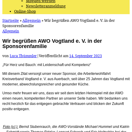
Mitglied werden
Newsletteranmeldung
Online-Shop
Startseite
»
Allgemein
»
Wir begrüßen AWO Vogtland e. V. in der
Sponsorenfamilie
Allgemein
Wir begrüßen AWO Vogtland e. V. in der
Sponsorenfamilie
von
Luca Thümmler
|
Veröffentlicht am
14. September 2023
„Für Herz und Bauch: mit Leidenschaft und Kompetenz“
Mit diesem Zitat versorgt unser neuer Sponsor, die Arbeiterwohlfahrt
Kreisverband Vogtland e. V. aus Auerbach, seit über 25 Jahren das Vogtland mit
moderner, abwechslungsreicher und gesunder Küche.
Umso mehr freuen wir uns, dass wir seit dem letzten Heimspiel mit der AWO
einen neuen, kompetenten Partner an unserer Seite haben. Wir bedanken uns
recht herzlich für das entgegen gebrachte Vertrauen und blicken der Zukunft
positiv entgegen.
Foto (v.l.):
Bernd Stubenrauch, die AWO-Vorstände Michael Hummel und Katrin
Schmidt sowie Thomas Fritzlar, Lennart Schorch und Eric Holtschke bei der