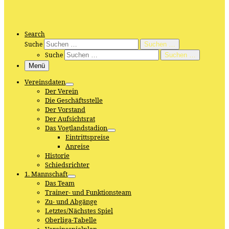
Search
Suche
Suchen …
Suche
Suchen …
Menü
Vereinsdaten
Der Verein
Die Geschäftsstelle
Der Vorstand
Der Aufsichtsrat
Das Vogtlandstadion
Eintrittspreise
Anreise
Historie
Schiedsrichter
1. Mannschaft
Das Team
Trainer- und Funktionsteam
Zu- und Abgänge
Letztes/Nächstes Spiel
Oberliga-Tabelle