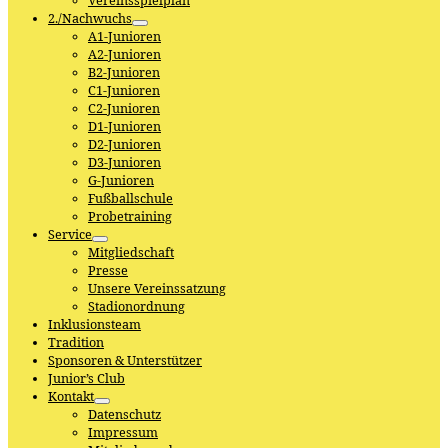
Vereinsspielplan
2./Nachwuchs
A1-Junioren
A2-Junioren
B2-Junioren
C1-Junioren
C2-Junioren
D1-Junioren
D2-Junioren
D3-Junioren
G-Junioren
Fußballschule
Probetraining
Service
Mitgliedschaft
Presse
Unsere Vereinssatzung
Stadionordnung
Inklusionsteam
Tradition
Sponsoren & Unterstützer
Junior’s Club
Kontakt
Datenschutz
Impressum