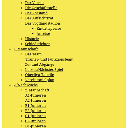
Der Verein
Die Geschäftsstelle
Der Vorstand
Der Aufsichtsrat
Das Vogtlandstadion
Eintrittspreise
Anreise
Historie
Schiedsrichter
1. Mannschaft
Das Team
Trainer- und Funktionsteam
Zu- und Abgänge
Letztes/Nächstes Spiel
Oberliga-Tabelle
Vereinsspielplan
2./Nachwuchs
2. Mannschaft
A1-Junioren
A2-Junioren
B1-Junioren
B2-Junioren
C1-Junioren
C2-Junioren
D1-Junioren