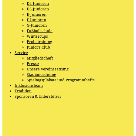
D2-Junioren
D3-Junioren
E-Junioren
F-Junioren
G-Junioren
Fußballschule
Wintercups
Probetraining
Junior’s Club
Service
Mitgliedschaft
Presse
Unsere Vereinssatzung
Stadionordnung
Spieltagsplakate und Programmhefte
Inklusionsteam
Tradition
Sponsoren & Unterstützer