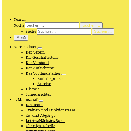
Search
Suche
Suchen …
Suche
Suchen …
Menü
Vereinsdaten
Der Verein
Die Geschäftsstelle
Der Vorstand
Der Aufsichtsrat
Das Vogtlandstadion
Eintrittspreise
Anreise
Historie
Schiedsrichter
1. Mannschaft
Das Team
Trainer- und Funktionsteam
Zu- und Abgänge
Letztes/Nächstes Spiel
Oberliga-Tabelle