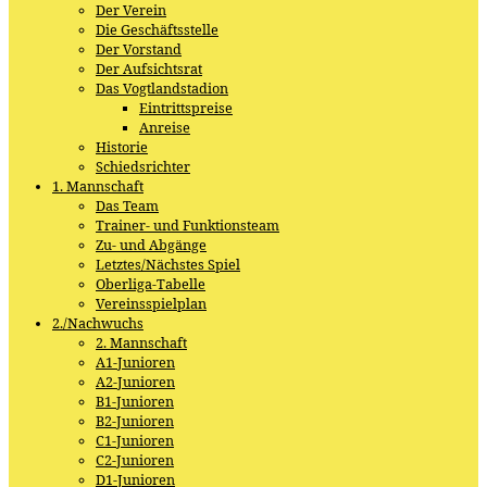
Der Verein
Die Geschäftsstelle
Der Vorstand
Der Aufsichtsrat
Das Vogtlandstadion
Eintrittspreise
Anreise
Historie
Schiedsrichter
1. Mannschaft
Das Team
Trainer- und Funktionsteam
Zu- und Abgänge
Letztes/Nächstes Spiel
Oberliga-Tabelle
Vereinsspielplan
2./Nachwuchs
2. Mannschaft
A1-Junioren
A2-Junioren
B1-Junioren
B2-Junioren
C1-Junioren
C2-Junioren
D1-Junioren