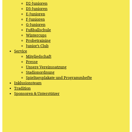
D2-Junioren
D3-Junioren
E-Junioren
F-Junioren
G-Junioren
Fußballschule
Wintercups
Probetraining
Junior’s Club
Service
Mitgliedschaft
Presse
Unsere Vereinssatzung
Stadionordnung
Spieltagsplakate und Programmhefte
Inklusionsteam
Tradition
Sponsoren & Unterstützer