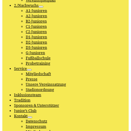
Vereinsspielplan
2./Nachwuchs
A1-Junioren
A2-Junioren
B2-Junioren
C1-Junioren
C2-Junioren
D1-Junioren
D2-Junioren
D3-Junioren
G-Junioren
Fußballschule
Probetraining
Service
Mitgliedschaft
Presse
Unsere Vereinssatzung
Stadionordnung
Inklusionsteam
Tradition
Sponsoren & Unterstützer
Junior’s Club
Kontakt
Datenschutz
Impressum