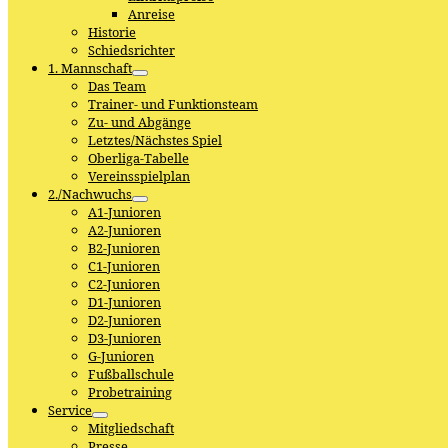
Anreise
Historie
Schiedsrichter
1. Mannschaft
Das Team
Trainer- und Funktionsteam
Zu- und Abgänge
Letztes/Nächstes Spiel
Oberliga-Tabelle
Vereinsspielplan
2./Nachwuchs
A1-Junioren
A2-Junioren
B2-Junioren
C1-Junioren
C2-Junioren
D1-Junioren
D2-Junioren
D3-Junioren
G-Junioren
Fußballschule
Probetraining
Service
Mitgliedschaft
Presse