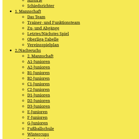
Schiedsrichter
1. Mannschaft
Das Team
Trainer- und Funktionsteam
Zu- und Abgänge
Letztes/Nächstes Spiel
Oberliga-Tabelle
Vereinsspielplan
2./Nachwuchs
2. Mannschaft
A1-Junioren
A2-Junioren
B1-Junioren
B2-Junioren
C1-Junioren
C2-Junioren
D1-Junioren
D2-Junioren
D3-Junioren
E-Junioren
F-Junioren
G-Junioren
Fußballschule
Wintercups