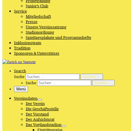
Probetraining
Junior’s Club
Service
Mitgliedschaft
Presse
Unsere Vereinssatzung
Stadionordnung
Spieltagsplakate und Programmhefte
Inklusionsteam
Tradition
Sponsoren & Unterstützer
Search
Suche
Suchen …
Suche
Suchen …
Menü
Vereinsdaten
Der Verein
Die Geschäftsstelle
Der Vorstand
Der Aufsichtsrat
Das Vogtlandstadion
Eintrittspreise