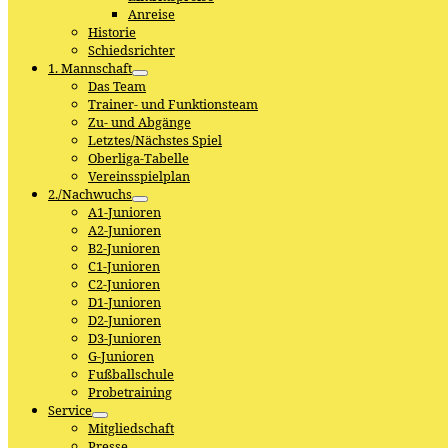
Anreise
Historie
Schiedsrichter
1. Mannschaft
Das Team
Trainer- und Funktionsteam
Zu- und Abgänge
Letztes/Nächstes Spiel
Oberliga-Tabelle
Vereinsspielplan
2./Nachwuchs
A1-Junioren
A2-Junioren
B2-Junioren
C1-Junioren
C2-Junioren
D1-Junioren
D2-Junioren
D3-Junioren
G-Junioren
Fußballschule
Probetraining
Service
Mitgliedschaft
Presse