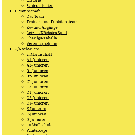
Schiedsrichter
1. Mannschaft
Das Team
Trainer- und Funktionsteam
Zu- und Abgänge
Letztes/Nächstes Spiel
Oberliga-Tabelle
Vereinsspielplan
2./Nachwuchs
2. Mannschaft
A1-Junioren
A2-Junioren
B1-Junioren
B2-Junioren
C1-Junioren
C2-Junioren
D1-Junioren
D2-Junioren
D3-Junioren
E-Junioren
F-Junioren
G-Junioren
Fußballschule
Wintercups