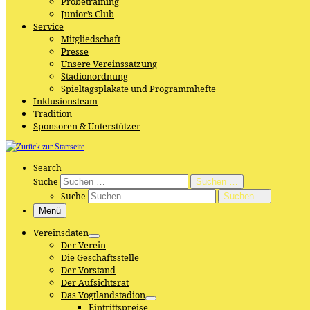
Probetraining
Junior’s Club
Service
Mitgliedschaft
Presse
Unsere Vereinssatzung
Stadionordnung
Spieltagsplakate und Programmhefte
Inklusionsteam
Tradition
Sponsoren & Unterstützer
Search
Suche
Suchen …
Suche
Suchen …
Menü
Vereinsdaten
Der Verein
Die Geschäftsstelle
Der Vorstand
Der Aufsichtsrat
Das Vogtlandstadion
Eintrittspreise