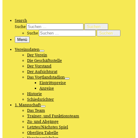
Search
Suche
Suchen …
Suche
Suchen …
Menü
Vereinsdaten
Der Verein
Die Geschäftsstelle
Der Vorstand
Der Aufsichtsrat
Das Vogtlandstadion
Eintrittspreise
Anreise
Historie
Schiedsrichter
1. Mannschaft
Das Team
Trainer- und Funktionsteam
Zu- und Abgänge
Letztes/Nächstes Spiel
Oberliga-Tabelle