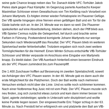
seine gute Chance knapp neben das Tor. Danach klärte VFC-Torhüter Jakob
Pieles stark gegen Paul Kämpfer. Im Gegenzug parierte Auerbachs Keeper
Maximilian Schlosser einen Gewaltschuss von Tim Kießling nach Vorarbeit von
Johann Martynets. Es folgten immer wieder Fehlabspiele im Plauener Gefüge.
Der VfB spielte hingegen ohne Nerven einen gefälligen Ball und ein Tor für die
Gäste bahnte sich an. In der 24. Minute war es dann so weit: Die Plauener
spekulierten auf eine Abseitsstellung, blieben stehen, doch der Pfiff blieb aus.
VfB-Spieler Cermus nutzte die Gelegenheit, lief durch und brachte seine
Farben in Führung. Postwendend korrigierte Johann Martynets nur wenige
Sekunden nach Wiederanpfiff das Resultat. Der VFC Plauen blieb im weiteren
Spielverlauf weiter fehlerbehaftet. Trotzdem ergaben sich noch zwei weitere
Tormöglichkeiten für die Heimelf. Einen Winter-Schuss entschärfte VfB-Torhüter
Schlosser und Winter verpasste im Anschluss eine Eingabe von Martynets
knapp. Es bleibt dabei. Der VfB Auerbach hinterließ einen besseren Eindruck
als der VFC Plauen zumindest bis zum Pausenpfiff.
Die 1.400 Zuschauer hofften auf Besserung im zweiten Spielabschnitt, soweit
sie Anhänger des VFC Plauen waren. In der 46. Minute gab es dann auch die
erste Möglichkeit für die Platzherren. Doch der Ball wollte nach mehreren
Versuchen einfach nicht über die Linie. Und es sollte noch schlimmer kommen.
Nach einer Notbremse flog Jusic mit rot vom Platz. Der VFC Plauen musste sich
neu finden, zog sich zunächst etwas zurück und kam dann immer besser ins
Spiel, agierte zielstrebiger, spielte in Unterzahl sehr diszipliniert und wollte
keine Punkte liegen lassen. Der eingewechselte Eric Träger schlug in der 63.
Minute zu. Nach Freistoß lief er erfolgreich ein und platzierte den Ball am VfB-