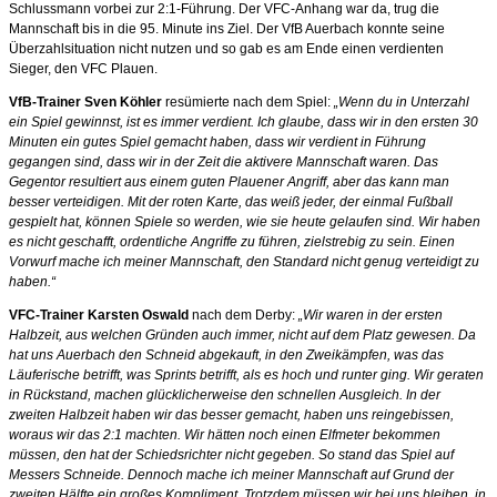
Schlussmann vorbei zur 2:1-Führung. Der VFC-Anhang war da, trug die
Mannschaft bis in die 95. Minute ins Ziel. Der VfB Auerbach konnte seine
Überzahlsituation nicht nutzen und so gab es am Ende einen verdienten
Sieger, den VFC Plauen.
VfB-Trainer Sven Köhler
resümierte nach dem Spiel:
„Wenn du in Unterzahl
ein Spiel gewinnst, ist es immer verdient. Ich glaube, dass wir in den ersten 30
Minuten ein gutes Spiel gemacht haben, dass wir verdient in Führung
gegangen sind, dass wir in der Zeit die aktivere Mannschaft waren. Das
Gegentor resultiert aus einem guten Plauener Angriff, aber das kann man
besser verteidigen. Mit der roten Karte, das weiß jeder, der einmal Fußball
gespielt hat, können Spiele so werden, wie sie heute gelaufen sind. Wir haben
es nicht geschafft, ordentliche Angriffe zu führen, zielstrebig zu sein. Einen
Vorwurf mache ich meiner Mannschaft, den Standard nicht genug verteidigt zu
haben.“
VFC-Trainer Karsten Oswald
nach dem Derby:
„Wir waren in der ersten
Halbzeit, aus welchen Gründen auch immer, nicht auf dem Platz gewesen. Da
hat uns Auerbach den Schneid abgekauft, in den Zweikämpfen, was das
Läuferische betrifft, was Sprints betrifft, als es hoch und runter ging. Wir geraten
in Rückstand, machen glücklicherweise den schnellen Ausgleich. In der
zweiten Halbzeit haben wir das besser gemacht, haben uns reingebissen,
woraus wir das 2:1 machten. Wir hätten noch einen Elfmeter bekommen
müssen, den hat der Schiedsrichter nicht gegeben. So stand das Spiel auf
Messers Schneide. Dennoch mache ich meiner Mannschaft auf Grund der
zweiten Hälfte ein großes Kompliment. Trotzdem müssen wir bei uns bleiben, in