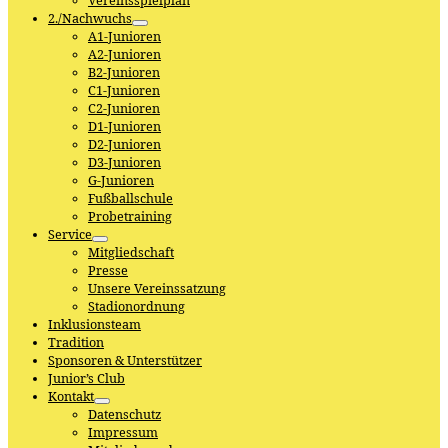
Vereinsspielplan
2./Nachwuchs
A1-Junioren
A2-Junioren
B2-Junioren
C1-Junioren
C2-Junioren
D1-Junioren
D2-Junioren
D3-Junioren
G-Junioren
Fußballschule
Probetraining
Service
Mitgliedschaft
Presse
Unsere Vereinssatzung
Stadionordnung
Inklusionsteam
Tradition
Sponsoren & Unterstützer
Junior’s Club
Kontakt
Datenschutz
Impressum