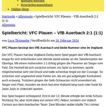
Mitglied werden
Newsletteranmeldung
Online-Shop
Startseite
»
Allgemein
»
Spielbericht: VFC Plauen – VfB Auerbach 2:1
(1:1)
Allgemein
Spielbericht: VFC Plauen – VfB Auerbach 2:1 (1:1)
von
Luca Thümmler
|
Veröffentlicht am
26. Februar 2024
VFC Plauen besiegt den VfB Auerbach und bleibt Nummer eins im Vogtland
Der VFC Plauen hat das Vogtland-Derby beim Spiel gegen den VfB Auerbach
knapp für sich entschieden und stürmte damit wieder an die Tabellenspitze der
Oberliga. Mit einem mühevollen 2:1-Erfolg gingen die Plauener als Sieger vom
Feld. Die Heimelf tat sich zunächst schwer, ins Spiel zu kommen, spürte
möglicherweise sehr viel Druck und hatte scheinbar Angst vor der Courage. So
schlichen sich ungewohnt viele Fehler ein, die ein gut aufgelegter Kontrahent
auch erzwang. Trotzdem gingen die Gelb-Schwarzen nicht unverdient als
Sieger vom Platz, mussten sie doch fast eine Halbzeit lang nach roter Karte für
Jasin Jusic in Unterzahl spielen.
Das Spiel begann schleppend. Erst in der 13. Minute erfolgte der erste Schuss
Richtung Tor, aber nicht etwa von einem VFC-Akteur, sondern von Vojtech
Cermus aus dem Auerbacher Team. Zwei Minuten später köpfte Tim Limmer