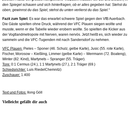
den Spiegel schauen und sich hinterfragen, ob er alles gegeben hat. Stehst du
oben, gewinnst du das Spiel, stehst du unten verlierst du das Spiel.“
Fazit zum Spiel:
Es war das erwartet schwere Spiel gegen den VfB Auerbach.
Die Gäste spielten ohne Druck, während der VFC Plauen siegen wollte und
musste, wenn er die Tabelle wieder erobern wollte. So spielten die Kicker aus
der Vogtlandmetropole mit Nerven, waren nervös. Jetzt heißt es, sich wieder zu
sammeln und die VFC-Tugenden mit nach Sandersdorf zu nehmen.
VFC Plauen:
Pieles – Sponer (46. Schulz, gelbe Karte), Jusic (55. rote Karte),
Fischer, Morosow – Kießling, Limmer (gelbe Karte) – Werrmann (72. Boateng),
Winter (82. Kind), Martynets – Spranger (55. Träger).
Tore:
0:1 Cermus (24.), 1:1 Martynets (27.), 2:1 Träger (69.)
Schiedsrichter:
Luis RiedelChemnitz)
Zuschauer:
1.400
Text und Fotos:
Ilong Göll
Vielleicht gefällt dir auch