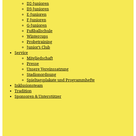
D2-Junioren
D3-Junioren
E-Junioren
F-Junioren
G-Junioren
Fußballschule
Wintercups
Probetraining
Junior’s Club
Service
Mitgliedschaft
Presse
Unsere Vereinssatzung
Stadionordnung
Spieltagsplakate und Programmhefte
Inklusionsteam
Tradition
Sponsoren & Unterstützer