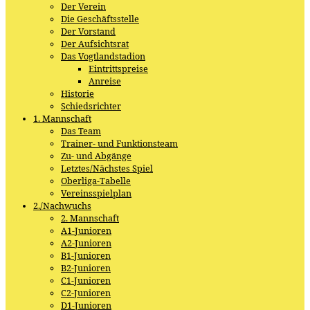
Der Verein
Die Geschäftsstelle
Der Vorstand
Der Aufsichtsrat
Das Vogtlandstadion
Eintrittspreise
Anreise
Historie
Schiedsrichter
1. Mannschaft
Das Team
Trainer- und Funktionsteam
Zu- und Abgänge
Letztes/Nächstes Spiel
Oberliga-Tabelle
Vereinsspielplan
2./Nachwuchs
2. Mannschaft
A1-Junioren
A2-Junioren
B1-Junioren
B2-Junioren
C1-Junioren
C2-Junioren
D1-Junioren