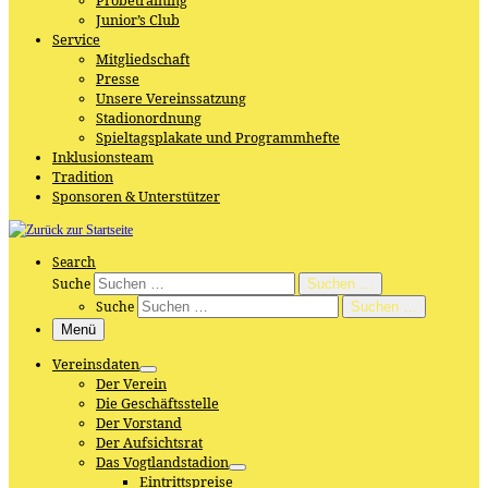
Probetraining
Junior’s Club
Service
Mitgliedschaft
Presse
Unsere Vereinssatzung
Stadionordnung
Spieltagsplakate und Programmhefte
Inklusionsteam
Tradition
Sponsoren & Unterstützer
Search
Suche
Suchen …
Suche
Suchen …
Menü
Vereinsdaten
Der Verein
Die Geschäftsstelle
Der Vorstand
Der Aufsichtsrat
Das Vogtlandstadion
Eintrittspreise