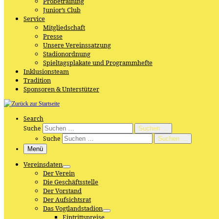
Probetraining
Junior’s Club
Service
Mitgliedschaft
Presse
Unsere Vereinssatzung
Stadionordnung
Spieltagsplakate und Programmhefte
Inklusionsteam
Tradition
Sponsoren & Unterstützer
Search
Suche
Suchen …
Suche
Suchen …
Menü
Vereinsdaten
Der Verein
Die Geschäftsstelle
Der Vorstand
Der Aufsichtsrat
Das Vogtlandstadion
Eintrittspreise