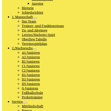
Anreise
Historie
Schiedsrichter
1. Mannschaft
Das Team
Trainer- und Funktionsteam
Zu- und Abgänge
Letztes/Nächstes Spiel
Oberliga-Tabelle
Vereinsspielplan
2./Nachwuchs
A1-Junioren
A2-Junioren
B2-Junioren
C1-Junioren
C2-Junioren
D1-Junioren
D2-Junioren
D3-Junioren
G-Junioren
Fußballschule
Probetraining
Service
Mitgliedschaft
Presse