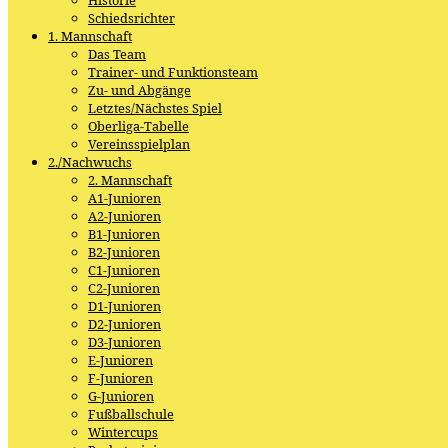
Schiedsrichter
1. Mannschaft
Das Team
Trainer- und Funktionsteam
Zu- und Abgänge
Letztes/Nächstes Spiel
Oberliga-Tabelle
Vereinsspielplan
2./Nachwuchs
2. Mannschaft
A1-Junioren
A2-Junioren
B1-Junioren
B2-Junioren
C1-Junioren
C2-Junioren
D1-Junioren
D2-Junioren
D3-Junioren
E-Junioren
F-Junioren
G-Junioren
Fußballschule
Wintercups