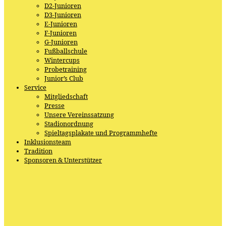
D2-Junioren
D3-Junioren
E-Junioren
F-Junioren
G-Junioren
Fußballschule
Wintercups
Probetraining
Junior’s Club
Service
Mitgliedschaft
Presse
Unsere Vereinssatzung
Stadionordnung
Spieltagsplakate und Programmhefte
Inklusionsteam
Tradition
Sponsoren & Unterstützer