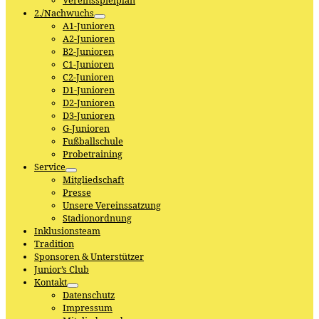
Vereinsspielplan
2./Nachwuchs
A1-Junioren
A2-Junioren
B2-Junioren
C1-Junioren
C2-Junioren
D1-Junioren
D2-Junioren
D3-Junioren
G-Junioren
Fußballschule
Probetraining
Service
Mitgliedschaft
Presse
Unsere Vereinssatzung
Stadionordnung
Inklusionsteam
Tradition
Sponsoren & Unterstützer
Junior’s Club
Kontakt
Datenschutz
Impressum