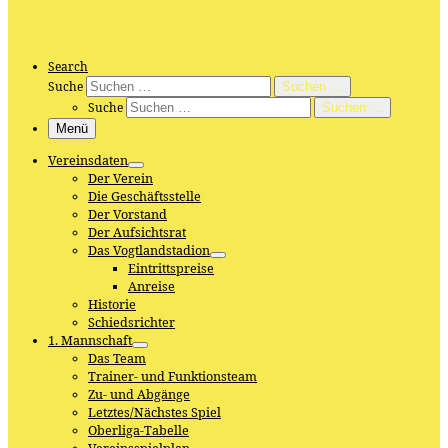
Search
Suche
Suchen …
Suche
Suchen …
Menü
Vereinsdaten
Der Verein
Die Geschäftsstelle
Der Vorstand
Der Aufsichtsrat
Das Vogtlandstadion
Eintrittspreise
Anreise
Historie
Schiedsrichter
1. Mannschaft
Das Team
Trainer- und Funktionsteam
Zu- und Abgänge
Letztes/Nächstes Spiel
Oberliga-Tabelle