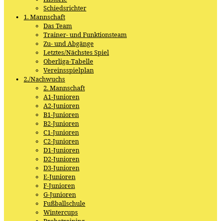
Schiedsrichter
1. Mannschaft
Das Team
Trainer- und Funktionsteam
Zu- und Abgänge
Letztes/Nächstes Spiel
Oberliga-Tabelle
Vereinsspielplan
2./Nachwuchs
2. Mannschaft
A1-Junioren
A2-Junioren
B1-Junioren
B2-Junioren
C1-Junioren
C2-Junioren
D1-Junioren
D2-Junioren
D3-Junioren
E-Junioren
F-Junioren
G-Junioren
Fußballschule
Wintercups