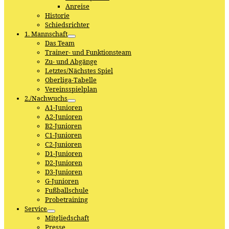
Anreise
Historie
Schiedsrichter
1. Mannschaft
Das Team
Trainer- und Funktionsteam
Zu- und Abgänge
Letztes/Nächstes Spiel
Oberliga-Tabelle
Vereinsspielplan
2./Nachwuchs
A1-Junioren
A2-Junioren
B2-Junioren
C1-Junioren
C2-Junioren
D1-Junioren
D2-Junioren
D3-Junioren
G-Junioren
Fußballschule
Probetraining
Service
Mitgliedschaft
Presse