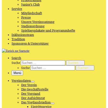
Probetraining
Junior’s Club
Service
Mitgliedschaft
Presse
Unsere Vereinssatzung
Stadionordnung
Spieltagsplakate und Programmhefte
Inklusionsteam
Tradition
Sponsoren & Unterstützer
Search
Suche
Suchen …
Suche
Suchen …
Menü
Vereinsdaten
Der Verein
Die Geschäftsstelle
Der Vorstand
Der Aufsichtsrat
Das Vogtlandstadion
Eintrittspreise