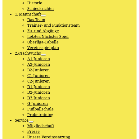
Historie
Schiedsrichter
1. Mannschaft
Das Team
Trainer- und Funktionsteam
Zu- und Abgänge
Letztes/Nächstes Spiel
Oberliga-Tabelle
Vereinsspielplan
2./Nachwuchs
A1-Junioren
A2-Junioren
B2-Junioren
C1-Junioren
C2-Junioren
D1-Junioren
D2-Junioren
D3-Junioren
G-Junioren
Fußballschule
Probetraining
Service
Mitgliedschaft
Presse
Unsere Vereinssatzung