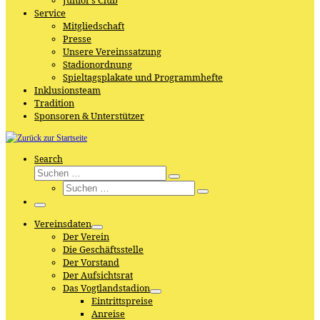
Junior’s Club
Service
Mitgliedschaft
Presse
Unsere Vereinssatzung
Stadionordnung
Spieltagsplakate und Programmhefte
Inklusionsteam
Tradition
Sponsoren & Unterstützer
Search
Suche
Suchen
Suche
…
Suchen
…
Menü
Vereinsdaten
Der Verein
Die Geschäftsstelle
Der Vorstand
Der Aufsichtsrat
Das Vogtlandstadion
Eintrittspreise
Anreise