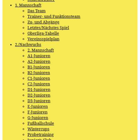
1. Mannschaft
Das Team
Trainer- und Funktionsteam
Zu- und Abgänge
Letztes/Nächstes Spiel
Oberliga-Tabelle
Vereinsspielplan
2./Nachwuchs
2. Mannschaft
A1-Junioren
A2-Junioren
B1-Junioren
B2-Junioren
C1-Junioren
C2-Junioren
D1-Junioren
D2-Junioren
D3-Junioren
E-Junioren
F-Junioren
G-Junioren
Fußballschule
Wintercups
Probetraining