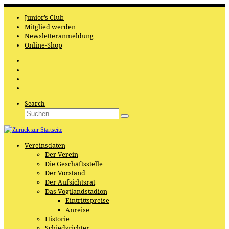
Zum
Inhalt
Junior’s Club
springen
Mitglied werden
Newsletteranmeldung
Online-Shop
Search
Suche
Suchen
…
Vereinsdaten
Der Verein
Die Geschäftsstelle
Der Vorstand
Der Aufsichtsrat
Das Vogtlandstadion
Eintrittspreise
Anreise
Historie
Schiedsrichter