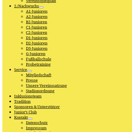
Vereinsspielplan
2./Nachwuchs
A1-Junioren
A2-Junioren
B2-Junioren
C1-Junioren
C2-Junioren
D1-Junioren
D2-Junioren
D3-Junioren
G-Junioren
Fußballschule
Probetraining
Service
Mitgliedschaft
Presse
Unsere Vereinssatzung
Stadionordnung
Inklusionsteam
Tradition
Sponsoren & Unterstützer
Junior’s Club
Kontakt
Datenschutz
Impressum