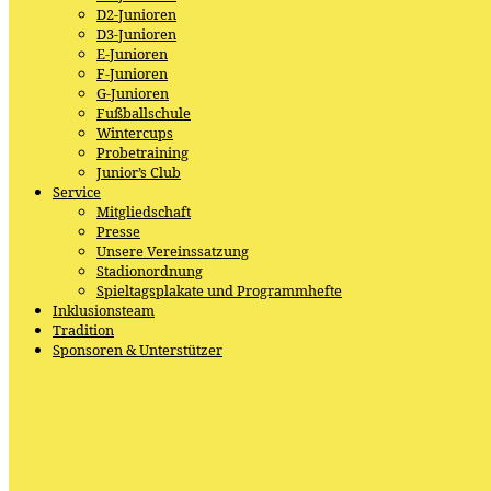
D2-Junioren
D3-Junioren
E-Junioren
F-Junioren
G-Junioren
Fußballschule
Wintercups
Probetraining
Junior’s Club
Service
Mitgliedschaft
Presse
Unsere Vereinssatzung
Stadionordnung
Spieltagsplakate und Programmhefte
Inklusionsteam
Tradition
Sponsoren & Unterstützer