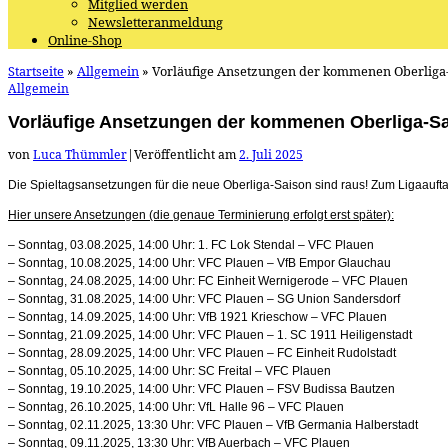
Mitglied werden
Newsletteranmeldung
Online-Shop
Startseite
»
Allgemein
»
Vorläufige Ansetzungen der kommenen Oberliga-
Allgemein
Vorläufige Ansetzungen der kommenen Oberliga-S
von
Luca Thümmler
|
Veröffentlicht am
2. Juli 2025
Die Spieltagsansetzungen für die neue Oberliga-Saison sind raus! Zum Ligaauftak
Hier unsere Ansetzungen (die genaue Terminierung erfolgt erst später):
– Sonntag, 03.08.2025, 14:00 Uhr: 1. FC Lok Stendal – VFC Plauen
– Sonntag, 10.08.2025, 14:00 Uhr: VFC Plauen – VfB Empor Glauchau
– Sonntag, 24.08.2025, 14:00 Uhr: FC Einheit Wernigerode – VFC Plauen
– Sonntag, 31.08.2025, 14:00 Uhr: VFC Plauen – SG Union Sandersdorf
– Sonntag, 14.09.2025, 14:00 Uhr: VfB 1921 Krieschow – VFC Plauen
– Sonntag, 21.09.2025, 14:00 Uhr: VFC Plauen – 1. SC 1911 Heiligenstadt
– Sonntag, 28.09.2025, 14:00 Uhr: VFC Plauen – FC Einheit Rudolstadt
– Sonntag, 05.10.2025, 14:00 Uhr: SC Freital – VFC Plauen
– Sonntag, 19.10.2025, 14:00 Uhr: VFC Plauen – FSV Budissa Bautzen
– Sonntag, 26.10.2025, 14:00 Uhr: VfL Halle 96 – VFC Plauen
– Sonntag, 02.11.2025, 13:30 Uhr: VFC Plauen – VfB Germania Halberstadt
– Sonntag, 09.11.2025, 13:30 Uhr: VfB Auerbach – VFC Plauen