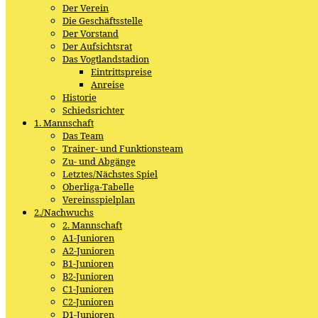
Der Verein
Die Geschäftsstelle
Der Vorstand
Der Aufsichtsrat
Das Vogtlandstadion
Eintrittspreise
Anreise
Historie
Schiedsrichter
1. Mannschaft
Das Team
Trainer- und Funktionsteam
Zu- und Abgänge
Letztes/Nächstes Spiel
Oberliga-Tabelle
Vereinsspielplan
2./Nachwuchs
2. Mannschaft
A1-Junioren
A2-Junioren
B1-Junioren
B2-Junioren
C1-Junioren
C2-Junioren
D1-Junioren