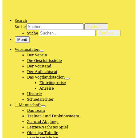
Search
Suche
Suchen …
Suche
Suchen …
Menü
Vereinsdaten
Der Verein
Die Geschäftsstelle
Der Vorstand
Der Aufsichtsrat
Das Vogtlandstadion
Eintrittspreise
Anreise
Historie
Schiedsrichter
1. Mannschaft
Das Team
Trainer- und Funktionsteam
Zu- und Abgänge
Letztes/Nächstes Spiel
Oberliga-Tabelle