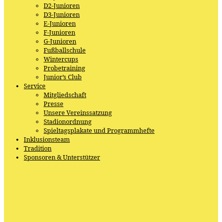
D2-Junioren
D3-Junioren
E-Junioren
F-Junioren
G-Junioren
Fußballschule
Wintercups
Probetraining
Junior’s Club
Service
Mitgliedschaft
Presse
Unsere Vereinssatzung
Stadionordnung
Spieltagsplakate und Programmhefte
Inklusionsteam
Tradition
Sponsoren & Unterstützer