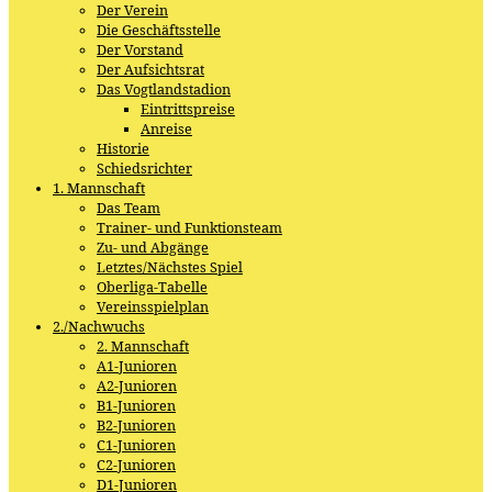
Der Verein
Die Geschäftsstelle
Der Vorstand
Der Aufsichtsrat
Das Vogtlandstadion
Eintrittspreise
Anreise
Historie
Schiedsrichter
1. Mannschaft
Das Team
Trainer- und Funktionsteam
Zu- und Abgänge
Letztes/Nächstes Spiel
Oberliga-Tabelle
Vereinsspielplan
2./Nachwuchs
2. Mannschaft
A1-Junioren
A2-Junioren
B1-Junioren
B2-Junioren
C1-Junioren
C2-Junioren
D1-Junioren