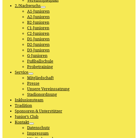
Vereinsspielplan
2./Nachwuchs
A1-Junioren
A2-Junioren
B2-Junioren
C1-Junioren
C2-Junioren
D1-Junioren
D2-Junioren
D3-Junioren
G-Junioren
Fußballschule
Probetraining
Service
Mitgliedschaft
Presse
Unsere Vereinssatzung
Stadionordnung
Inklusionsteam
Tradition
Sponsoren & Unterstützer
Junior’s Club
Kontakt
Datenschutz
Impressum