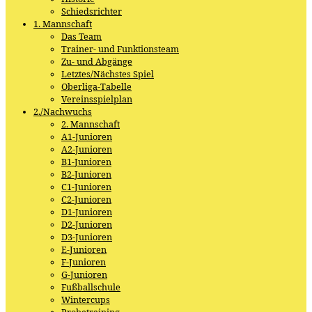
Schiedsrichter
1. Mannschaft
Das Team
Trainer- und Funktionsteam
Zu- und Abgänge
Letztes/Nächstes Spiel
Oberliga-Tabelle
Vereinsspielplan
2./Nachwuchs
2. Mannschaft
A1-Junioren
A2-Junioren
B1-Junioren
B2-Junioren
C1-Junioren
C2-Junioren
D1-Junioren
D2-Junioren
D3-Junioren
E-Junioren
F-Junioren
G-Junioren
Fußballschule
Wintercups