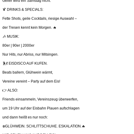
Geiler wird ein Samstag nicht.
🍹 DRINKS & SPECIALS:
Fette Shots, geile Cocktails, riesige Auswahl –
der Tresen kennt kein Morgen. 🔥
🎶 MUSIK:
80er | 90er | 2000er
Nur Hits, nur Abriss, nur Mitsingen.
🕺💃 EISDISCO AUF KUFEN.
Beats ballern, Glühwein wärmt,
Vereine vereint – Party auf dem Eis!
👉 ALSO:
Friends einsammeln, Vereinszeug überwerfen,
um 19 Uhr auf der Eisbahn Plauen aufschlagen
und dann heißt es nur noch:
❄️GLÜHWEIN. SCHLITTSCHUHE. ESKALATION.🔥