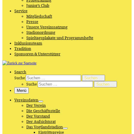
Probetraining
Junior’s Club
Service
Mitgliedschaft
Presse
Unsere Vereinssatzung
Stadionordnung
Spieltagsplakate und Programmhefte
Inklusionsteam
Tradition
Sponsoren & Unterstützer
Search
Suche
Suchen …
Suche
Suchen …
Menü
Vereinsdaten
Der Verein
Die Geschäftsstelle
Der Vorstand
Der Aufsichtsrat
Das Vogtlandstadion
Eintrittspreise