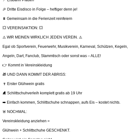
🎉 Dritte Eisdisco in Folge – heftiger denn je!
⏸️ Gemeinsam in die Ferienzeit reinfeiern
💥 VEREINSAKTION: 💥
⚠️ WIR MEINEN WIRKLICH JEDEN VEREIN. ⚠️
Egal ob Sportverein, Feuerwehr, Musikverein, Karneval, Schützen, Kegeln,
Angeln, Dart, Fanclub, Stammtisch oder sonst was – ALLE!
👉 Kommt in Vereinskleidung
🎁 UND DANN KOMMT DER ABRISS:
🍷 Erster Glühwein gratis
⛸️ Schlittschuhverleih komplett gratis ab 19 Uhr
➡️ Einfach kommen, Schlittschuhe schnappen, aufs Eis – kostet nichts.
🚨 NOCHMAL:
Vereinskleidung anziehen =
Glühwein + Schlittschuhe GESCHENKT.