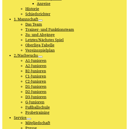
Anreise
Historie
Schiedsrichter
1. Mannschaft
Das Team
Trainer- und Funktionsteam
Zu- und Abgänge
Letztes/Nächstes Spiel
Oberliga-Tabelle
Vereinsspielplan
2./Nachwuchs
A1-Junioren
A2-Junioren
B2-Junioren
C1-Junioren
C2-Junioren
D1-Junioren
D2-Junioren
D3-Junioren
G-Junioren
Fußballschule
Probetraining
Service
Mitgliedschaft
Presse