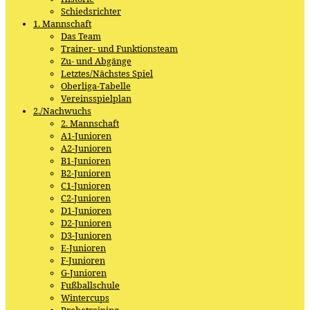
Schiedsrichter
1. Mannschaft
Das Team
Trainer- und Funktionsteam
Zu- und Abgänge
Letztes/Nächstes Spiel
Oberliga-Tabelle
Vereinsspielplan
2./Nachwuchs
2. Mannschaft
A1-Junioren
A2-Junioren
B1-Junioren
B2-Junioren
C1-Junioren
C2-Junioren
D1-Junioren
D2-Junioren
D3-Junioren
E-Junioren
F-Junioren
G-Junioren
Fußballschule
Wintercups