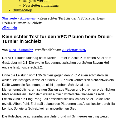
Mitglied werden
Newsletteranmeldung
Online-Shop
Startseite
»
Allgemein
»
Kein echter Test für den VFC Plauen beim
Dreier-Turnier in Schleiz
Allgemein
Kein echter Test für den VFC Plauen beim Dreier-
Turnier in Schleiz
von
Luca Thümmler
|
Veröffentlicht am
2. Februar 2026
Der VFC Plauen unterlag beim Dreier-Turnier in Schleiz im ersten Spiel dem
Gastgeber mit 2:1. Die zweite Begegnung zwischen der SpVgg Bayern Hof
endete leistungsgerecht 2:2.
Ohne die Leistung vom FSV Schleiz gegen den VFC Plauen schmälern zu
wollen, ein richtiges Testspiel für den VFC Plauen konnte sich nicht entwickeln.
Dafür waren die Bedingungen nicht gegeben. Schleiz tat das
Menschenmögliche, um seinen Gästen aus Plauen und Hof einen ordentlichen
Platz anzubieten. Doch dem waren einfach winterliche Grenzen gesetzt. Ein
Freistoß und ein Ping-Pong-Ball entschied schließlich das Spiel. Beide Tore
erzielte Albert Pohl. Erst spät gelang den Plauenern das Anschlusstor durch Ilja
Lemba. So feierte Schleiz keinen unverdienten Sieg.
Die Rutschpartie auf steinhartem Untergrund mit Schneeresten ging weiter.