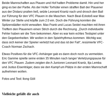
Beide Mannschaften aus Plauen und Hof hatten Probleme damit. Hin und her
ging es bei der Partie. Als der Hofer Torhüter einen straffen Ball der Plauener
aus der Distanz prallen ließ, setzte Leonard Krantz nach und drosch den Ball
zur Führung für den VFC Plauen in die Maschen. Nach Beal-Eckstoß war Max
Winter zur Stelle und köpfte zum 2:0 ein. Doch die Führung konnten die
Spitzenstädter nicht verwalten. Max Frank und Lucas Seidel machten mit ihren
Treffern den Plauenern einen Strich durch die Rechnung. „Durch individuelle
Fehler haben wir die Tore bekommen. Aber es war kein echtes Testspiel unter
den Gegebenheiten. Wir wollen in den Spielrhythmus kommen. Wichtig war,
dass sich keiner der Spieler verletzt hat und das ist der Fall“, resümierte VFC-
Coach Norman Zschach.
Etwas Positives für die VFC-Anhänger gab es dann doch noch zu vermelden.
Eric Ganime spielte seine ersten 35 Minuten nach langer Verletzungspause für
den VFC Plauen. Zudem zeigten die A-Junioren Leonard Krantz, Ilja Lemba
und Justus Eisenträger, dass sie den Kampf um Plätze in der ersten Mannschaft
aufnehmen wollen.
Fotos und Text: Ilong Göll
Vielleicht gefällt dir auch