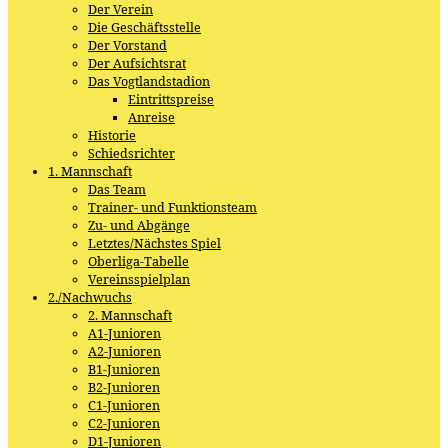
Der Verein
Die Geschäftsstelle
Der Vorstand
Der Aufsichtsrat
Das Vogtlandstadion
Eintrittspreise
Anreise
Historie
Schiedsrichter
1. Mannschaft
Das Team
Trainer- und Funktionsteam
Zu- und Abgänge
Letztes/Nächstes Spiel
Oberliga-Tabelle
Vereinsspielplan
2./Nachwuchs
2. Mannschaft
A1-Junioren
A2-Junioren
B1-Junioren
B2-Junioren
C1-Junioren
C2-Junioren
D1-Junioren