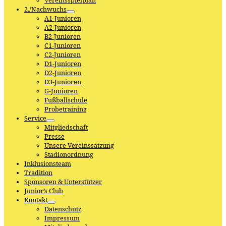
Vereinsspielplan
2./Nachwuchs
A1-Junioren
A2-Junioren
B2-Junioren
C1-Junioren
C2-Junioren
D1-Junioren
D2-Junioren
D3-Junioren
G-Junioren
Fußballschule
Probetraining
Service
Mitgliedschaft
Presse
Unsere Vereinssatzung
Stadionordnung
Inklusionsteam
Tradition
Sponsoren & Unterstützer
Junior’s Club
Kontakt
Datenschutz
Impressum