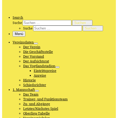
Search
Suche
Suchen …
Suche
Suchen …
Menü
Vereinsdaten
Der Verein
Die Geschäftsstelle
Der Vorstand
Der Aufsichtsrat
Das Vogtlandstadion
Eintrittspreise
Anreise
Historie
Schiedsrichter
1. Mannschaft
Das Team
Trainer- und Funktionsteam
Zu- und Abgänge
Letztes/Nächstes Spiel
Oberliga-Tabelle