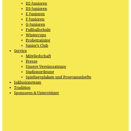
D2-Junioren
D3-Junioren
E-Junioren
F-Junioren
G-Junioren
Fußballschule
Wintercups
Probetraining
Junior’s Club
Service
Mitgliedschaft
Presse
Unsere Vereinssatzung
Stadionordnung
Spieltagsplakate und Programmhefte
Inklusionsteam
Tradition
Sponsoren & Unterstützer