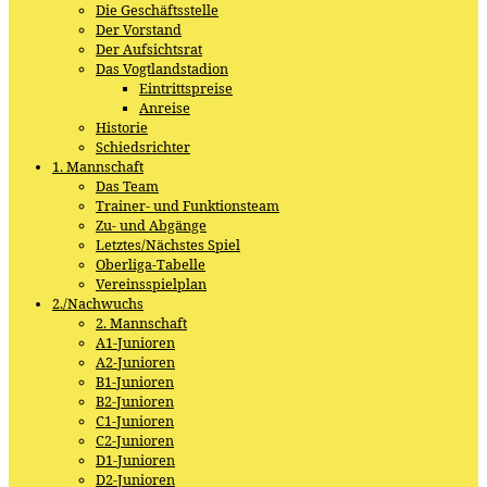
Die Geschäftsstelle
Der Vorstand
Der Aufsichtsrat
Das Vogtlandstadion
Eintrittspreise
Anreise
Historie
Schiedsrichter
1. Mannschaft
Das Team
Trainer- und Funktionsteam
Zu- und Abgänge
Letztes/Nächstes Spiel
Oberliga-Tabelle
Vereinsspielplan
2./Nachwuchs
2. Mannschaft
A1-Junioren
A2-Junioren
B1-Junioren
B2-Junioren
C1-Junioren
C2-Junioren
D1-Junioren
D2-Junioren