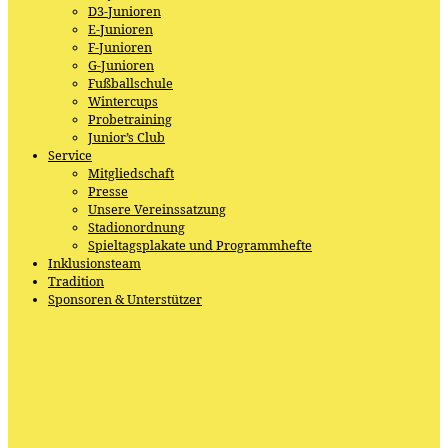
D3-Junioren
E-Junioren
F-Junioren
G-Junioren
Fußballschule
Wintercups
Probetraining
Junior’s Club
Service
Mitgliedschaft
Presse
Unsere Vereinssatzung
Stadionordnung
Spieltagsplakate und Programmhefte
Inklusionsteam
Tradition
Sponsoren & Unterstützer