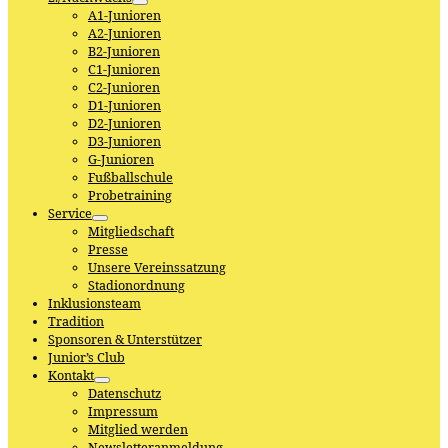
A1-Junioren
A2-Junioren
B2-Junioren
C1-Junioren
C2-Junioren
D1-Junioren
D2-Junioren
D3-Junioren
G-Junioren
Fußballschule
Probetraining
Service
Mitgliedschaft
Presse
Unsere Vereinssatzung
Stadionordnung
Inklusionsteam
Tradition
Sponsoren & Unterstützer
Junior’s Club
Kontakt
Datenschutz
Impressum
Mitglied werden
Newsletteranmeldung