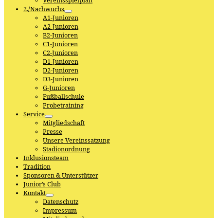
Vereinsspielplan
2./Nachwuchs
A1-Junioren
A2-Junioren
B2-Junioren
C1-Junioren
C2-Junioren
D1-Junioren
D2-Junioren
D3-Junioren
G-Junioren
Fußballschule
Probetraining
Service
Mitgliedschaft
Presse
Unsere Vereinssatzung
Stadionordnung
Inklusionsteam
Tradition
Sponsoren & Unterstützer
Junior’s Club
Kontakt
Datenschutz
Impressum