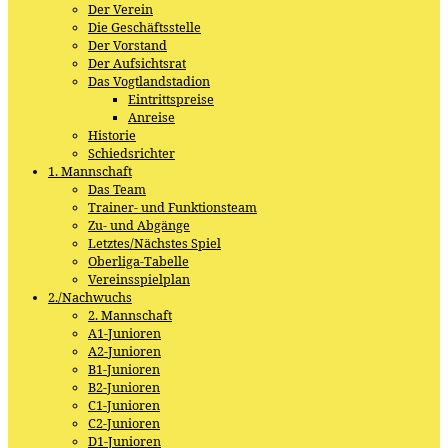
Der Verein
Die Geschäftsstelle
Der Vorstand
Der Aufsichtsrat
Das Vogtlandstadion
Eintrittspreise
Anreise
Historie
Schiedsrichter
1. Mannschaft
Das Team
Trainer- und Funktionsteam
Zu- und Abgänge
Letztes/Nächstes Spiel
Oberliga-Tabelle
Vereinsspielplan
2./Nachwuchs
2. Mannschaft
A1-Junioren
A2-Junioren
B1-Junioren
B2-Junioren
C1-Junioren
C2-Junioren
D1-Junioren