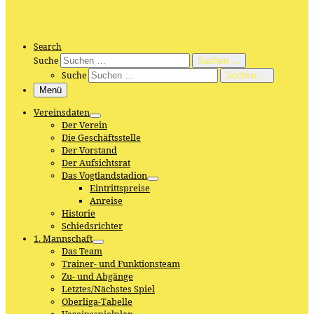
Search
Suche
Suchen …
Suche
Suchen …
Menü
Vereinsdaten
Der Verein
Die Geschäftsstelle
Der Vorstand
Der Aufsichtsrat
Das Vogtlandstadion
Eintrittspreise
Anreise
Historie
Schiedsrichter
1. Mannschaft
Das Team
Trainer- und Funktionsteam
Zu- und Abgänge
Letztes/Nächstes Spiel
Oberliga-Tabelle