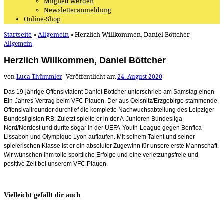
Mitglied werden
Newsletteranmeldung
Online-Shop
Startseite
»
Allgemein
»
Herzlich Willkommen, Daniel Böttcher
Allgemein
Herzlich Willkommen, Daniel Böttcher
von
Luca Thümmler
|
Veröffentlicht am
24. August 2020
Das 19-jährige Offensivtalent Daniel Böttcher unterschrieb am Samstag einen
Ein-Jahres-Vertrag beim VFC Plauen. Der aus Oelsnitz/Erzgebirge stammende
Offensivallrounder durchlief die komplette Nachwuchsabteilung des Leipziger
Bundesligisten RB. Zuletzt spielte er in der A-Junioren Bundesliga
Nord/Nordost und durfte sogar in der UEFA-Youth-League gegen Benfica
Lissabon und Olympique Lyon auflaufen. Mit seinem Talent und seiner
spielerischen Klasse ist er ein absoluter Zugewinn für unsere erste Mannschaft.
Wir wünschen ihm tolle sportliche Erfolge und eine verletzungsfreie und
positive Zeit bei unserem VFC Plauen.
Vielleicht gefällt dir auch