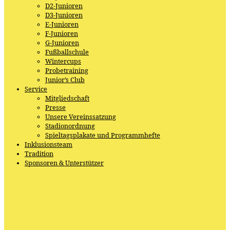
D2-Junioren
D3-Junioren
E-Junioren
F-Junioren
G-Junioren
Fußballschule
Wintercups
Probetraining
Junior’s Club
Service
Mitgliedschaft
Presse
Unsere Vereinssatzung
Stadionordnung
Spieltagsplakate und Programmhefte
Inklusionsteam
Tradition
Sponsoren & Unterstützer