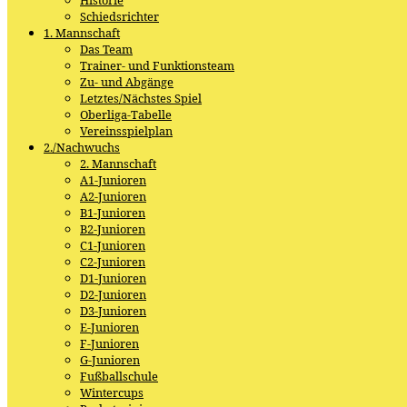
Schiedsrichter
1. Mannschaft
Das Team
Trainer- und Funktionsteam
Zu- und Abgänge
Letztes/Nächstes Spiel
Oberliga-Tabelle
Vereinsspielplan
2./Nachwuchs
2. Mannschaft
A1-Junioren
A2-Junioren
B1-Junioren
B2-Junioren
C1-Junioren
C2-Junioren
D1-Junioren
D2-Junioren
D3-Junioren
E-Junioren
F-Junioren
G-Junioren
Fußballschule
Wintercups