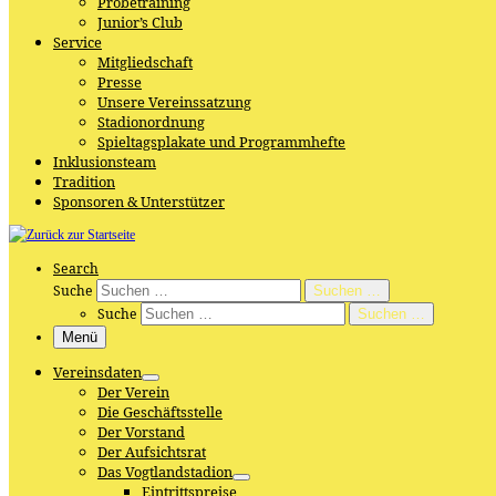
Probetraining
Junior’s Club
Service
Mitgliedschaft
Presse
Unsere Vereinssatzung
Stadionordnung
Spieltagsplakate und Programmhefte
Inklusionsteam
Tradition
Sponsoren & Unterstützer
Search
Suche
Suchen …
Suche
Suchen …
Menü
Vereinsdaten
Der Verein
Die Geschäftsstelle
Der Vorstand
Der Aufsichtsrat
Das Vogtlandstadion
Eintrittspreise