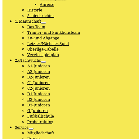
Anreise
Historie
Schiedsrichter
1. Mannschaft
Das Team
Trainer- und Funktionsteam
Zu- und Abgänge
Letztes/Nächstes Spiel
Oberliga-Tabelle
Vereinsspielplan
2./Nachwuchs
A1-Junioren
A2-Junioren
B2-Junioren
C1-Junioren
C2-Junioren
D1-Junioren
D2-Junioren
D3-Junioren
G-Junioren
Fußballschule
Probetraining
Service
Mitgliedschaft
Presse