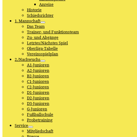
Anreise
Historie
Schiedsrichter
1. Mannschaft
Das Team
Trainer- und Funktionsteam
Zu- und Abgänge
Letztes/Nächstes Spiel
Oberliga-Tabelle
Vereinsspielplan
2./Nachwuchs
A1-Junioren
A2-Junioren
B2-Junioren
C1-Junioren
C2-Junioren
D1-Junioren
D2-Junioren
D3-Junioren
G-Junioren
Fußballschule
Probetraining
Service
Mitgliedschaft
Presse