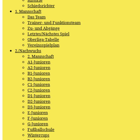
Schiedsrichter
1. Mannschaft
Das Team
Trainer- und Funktionsteam
Zu- und Abgänge
Letztes/Nächstes Spiel
Oberliga-Tabelle
Vereinsspielplan
2./Nachwuchs
2. Mannschaft
A1-Junioren
A2-Junioren
B1-Junioren
B2-Junioren
C1-Junioren
C2-Junioren
D1-Junioren
D2-Junioren
D3-Junioren
E-Junioren
F-Junioren
G-Junioren
Fußballschule
Wintercups