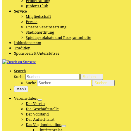
Probetraining
Junior’s Club
Service
Mitgliedschaft
Presse
Unsere Vereinssatzung
Stadionordnung
Spieltagsplakate und Programmhefte
Inklusionsteam
Tradition
Sponsoren & Unterstützer
Search
Suche
Suchen …
Suche
Suchen …
Menü
Vereinsdaten
Der Verein
Die Geschäftsstelle
Der Vorstand
Der Aufsichtsrat
Das Vogtlandstadion
Eintrittspreise