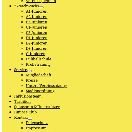
Vereinsspielplan
2./Nachwuchs
A1-Junioren
A2-Junioren
B2-Junioren
C1-Junioren
C2-Junioren
D1-Junioren
D2-Junioren
D3-Junioren
G-Junioren
Fußballschule
Probetraining
Service
Mitgliedschaft
Presse
Unsere Vereinssatzung
Stadionordnung
Inklusionsteam
Tradition
Sponsoren & Unterstützer
Junior’s Club
Kontakt
Datenschutz
Impressum