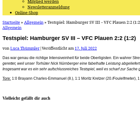
Mitglied werden
Newsletteranmeldung
Online-Shop
Startseite
»
Allgemein
»
Testspiel: Hamburger SV III – VFC Plauen 2:2 (1:2
Allgemein
Testspiel: Hamburger SV III – VFC Plauen 2:2 (1:2)
von
Luca Thümmler
|
Veröffentlicht am
17. Juli 2022
Das war genau die richtige Intensiveinheit für beide Oberligisten. Ein wahrer S
gerettet, weil unser Torhüter Nick Nürnberger eine fabelhafte Leistung abgeliefert 
Insgesamt war es ein sehr aufschlussreiches Testspiel, weil es scharf zur Sache g
Tore:
1:0 Brayann Charles-Emmanuel (8.), 1:1 Moritz Kretzer (20./Foulelfmeter), 1
Vielleicht gefällt dir auch