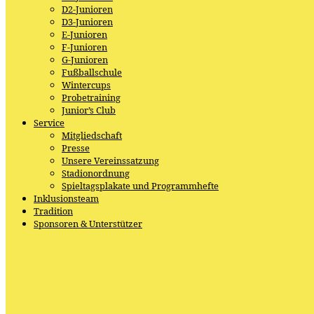
D2-Junioren
D3-Junioren
E-Junioren
F-Junioren
G-Junioren
Fußballschule
Wintercups
Probetraining
Junior’s Club
Service
Mitgliedschaft
Presse
Unsere Vereinssatzung
Stadionordnung
Spieltagsplakate und Programmhefte
Inklusionsteam
Tradition
Sponsoren & Unterstützer