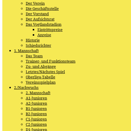
Der Verein
Die Geschäftsstelle
Der Vorstand
Der Aufsichtsrat
Das Vogtlandstadion
Eintrittspreise
Anreise
Historie
Schiedsrichter
1. Mannschaft
Das Team
Trainer- und Funktionsteam
Zu- und Abgänge
Letztes/Nächstes Spiel
Oberliga-Tabelle
Vereinsspielplan
2./Nachwuchs
2. Mannschaft
A1-Junioren
A2-Junioren
B1-Junioren
B2-Junioren
C1-Junioren
C2-Junioren
D1-Junioren