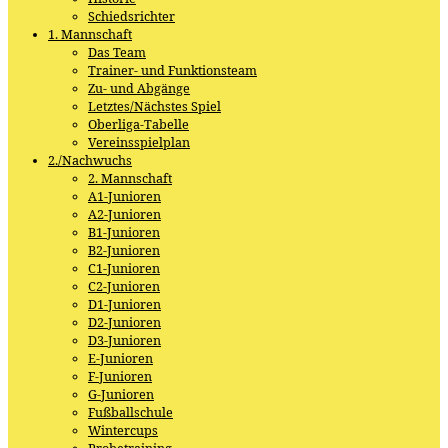
Schiedsrichter
1. Mannschaft
Das Team
Trainer- und Funktionsteam
Zu- und Abgänge
Letztes/Nächstes Spiel
Oberliga-Tabelle
Vereinsspielplan
2./Nachwuchs
2. Mannschaft
A1-Junioren
A2-Junioren
B1-Junioren
B2-Junioren
C1-Junioren
C2-Junioren
D1-Junioren
D2-Junioren
D3-Junioren
E-Junioren
F-Junioren
G-Junioren
Fußballschule
Wintercups