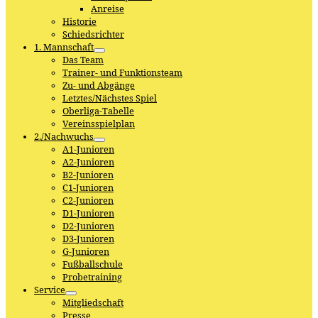
Anreise
Historie
Schiedsrichter
1. Mannschaft
Das Team
Trainer- und Funktionsteam
Zu- und Abgänge
Letztes/Nächstes Spiel
Oberliga-Tabelle
Vereinsspielplan
2./Nachwuchs
A1-Junioren
A2-Junioren
B2-Junioren
C1-Junioren
C2-Junioren
D1-Junioren
D2-Junioren
D3-Junioren
G-Junioren
Fußballschule
Probetraining
Service
Mitgliedschaft
Presse