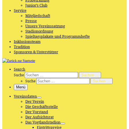
Probetraining
Junior’s Club
Service
Mitgliedschaft
Presse
Unsere Vereinssatzung
Stadionordnung
Spieltagsplakate und Programmhefte
Inklusionsteam
Tradition
Sponsoren & Unterstützer
Search
Suche
Suchen …
Suche
Suchen …
Menü
Vereinsdaten
Der Verein
Die Geschäftsstelle
Der Vorstand
Der Aufsichtsrat
Das Vogtlandstadion
Eintrittspreise