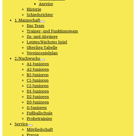
Anreise
Historie
Schiedsrichter
1. Mannschaft
Das Team
Trainer- und Funktionsteam
Zu- und Abgänge
Letztes/Nächstes Spiel
Oberliga-Tabelle
Vereinsspielplan
2./Nachwuchs
A1-Junioren
A2-Junioren
B2-Junioren
C1-Junioren
C2-Junioren
D1-Junioren
D2-Junioren
D3-Junioren
G-Junioren
Fußballschule
Probetraining
Service
Mitgliedschaft
Presse