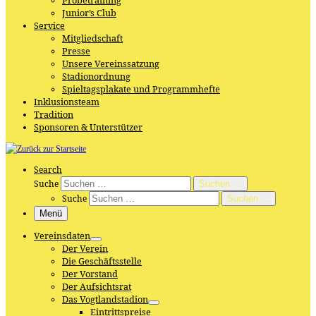
Probetraining
Junior’s Club
Service
Mitgliedschaft
Presse
Unsere Vereinssatzung
Stadionordnung
Spieltagsplakate und Programmhefte
Inklusionsteam
Tradition
Sponsoren & Unterstützer
Search
Suche
Suchen …
Suche
Suchen …
Menü
Vereinsdaten
Der Verein
Die Geschäftsstelle
Der Vorstand
Der Aufsichtsrat
Das Vogtlandstadion
Eintrittspreise