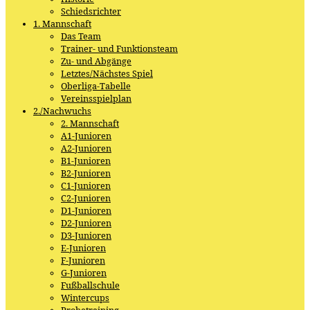
Schiedsrichter
1. Mannschaft
Das Team
Trainer- und Funktionsteam
Zu- und Abgänge
Letztes/Nächstes Spiel
Oberliga-Tabelle
Vereinsspielplan
2./Nachwuchs
2. Mannschaft
A1-Junioren
A2-Junioren
B1-Junioren
B2-Junioren
C1-Junioren
C2-Junioren
D1-Junioren
D2-Junioren
D3-Junioren
E-Junioren
F-Junioren
G-Junioren
Fußballschule
Wintercups